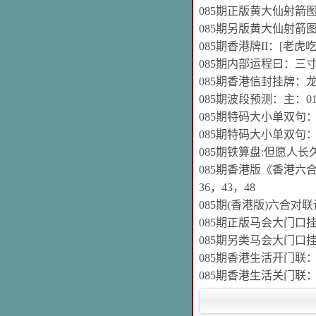
085期正版黄大仙射箭图:1
085期另版黄大仙射箭图:3
085期香港牌II：[老虎吃狗
085期内部运程曰：三寸
085期香港信封挂牌：
085期波段预测：主：01--1
085期特码大小单双句
085期特码大小单双句
085期铁算盘:但愿人
085期香港版《香港六合
36，43，48
085期(香港版)六合对
085期正版马会大门口
085期另类马会大门
085期香港生活开门联：
085期香港生活关门联：