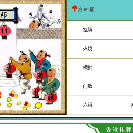
第085期
挂牌
火烧
横批
门数
六肖