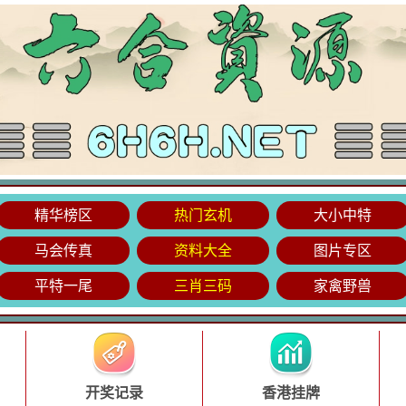
精华榜区
热门玄机
大小中特
马会传真
资料大全
图片专区
平特一尾
三肖三码
家禽野兽
开奖记录
香港挂牌