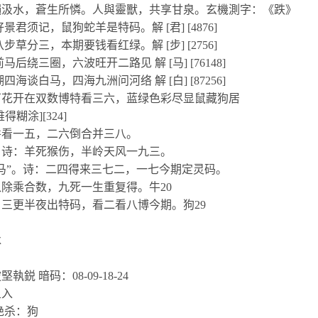
縣繩汲水，蒼生所憐。人與靈獸，共享甘泉。玄機測字：《跌》
景君须记，鼠狗蛇羊是特码。解 [君] [4876]
步草分三，本期要钱看红绿。解 [步] [2756]
马后绕三圈，六波旺开二路见 解 [马] [76148]
四海谈白马，四海九洲问河络 解 [白] [87256]
：万花开在双数博特看三六，蓝绿色彩尽显鼠藏狗居
糊涂][324]
并看一五，二六倒合并三八。
兔。诗：羊死猴伤，半岭天风一九三。
“马”。诗：二四得来三七二，一七今期定灵码。
八除乘合数，九死一生重复得。牛20
：三更半夜出特码，看二看八博今期。狗29
冰
鋭 暗码：08-09-18-24
五入
绝杀：狗