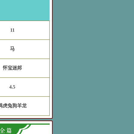
11
马
怀宝迷邦
4.5
鸡虎兔狗羊龙