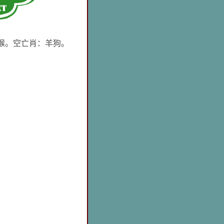
猴。空亡肖：羊狗。