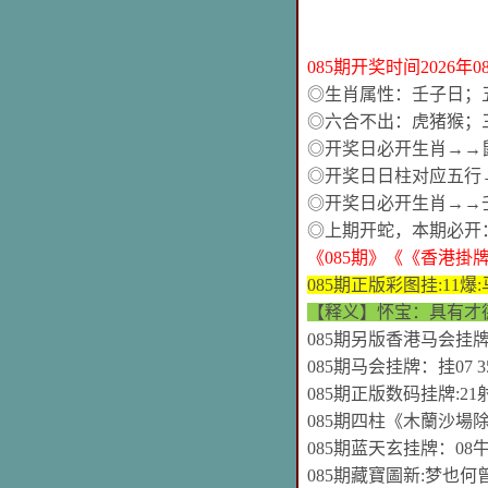
085期开奖时间2026年0
◎生肖属性：壬子日；
◎六合不出：虎猪猴；
◎开奖日必开生肖→→
◎开奖日日柱对应五行
◎开奖日必开生肖→→
◎上期开蛇，本期必开
《085期》《《香港掛
085期正版彩图挂:11
【释义】怀宝：具有才
085期另版香港马会挂牌
085期马会挂牌：挂07 
085期正版数码挂牌:21射
085期四柱《木蘭沙場
085期蓝天玄挂牌：08
085期藏寶圖新:梦也何曾