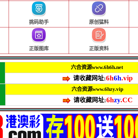
挑码助手
原创猛料
正版图库
正版资料
六合资源www.6h6h.net
6h
6h
.vip
请收藏网址:
六合资源www.6hzy.vip
6h
zy
.CC
请收藏网址: