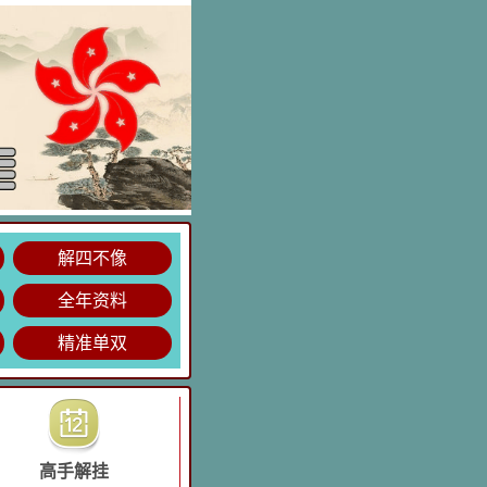
解四不像
全年资料
精准单双
高手解挂