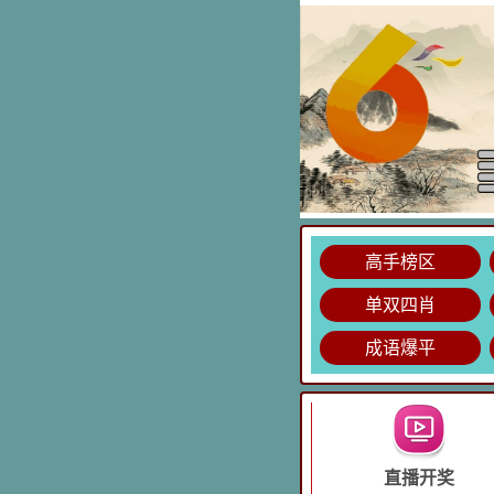
高手榜区
单双四肖
成语爆平
直播开奖