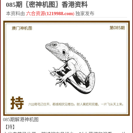
085期〖密神机图〗香港资料
本资料由
六合资源(
1219988.com
)
独家发布
085期解港神机图
【持】