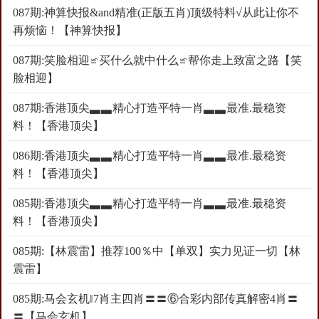
087期:神算快报&and精准(正版五肖)顶级特料√从此让你不
再烦恼！【神算快报】
087期:笑脸相迎≌买什么就中什么≌帮你走上致富之路【笑
脸相迎】
087期:香港顶尖▃▃精心打造平特一肖▃▃最准.最稳资
料！【香港顶尖】
086期:香港顶尖▃▃精心打造平特一肖▃▃最准.最稳资
料！【香港顶尖】
085期:香港顶尖▃▃精心打造平特一肖▃▃最准.最稳资
料！【香港顶尖】
085期:【林震雷】推荐100％中【单双】实力见证一切【林
震雷】
085期:马会玄机‖7肖主四肖〓〓⑥合彩内部传真解密4肖〓
〓【马会玄机】