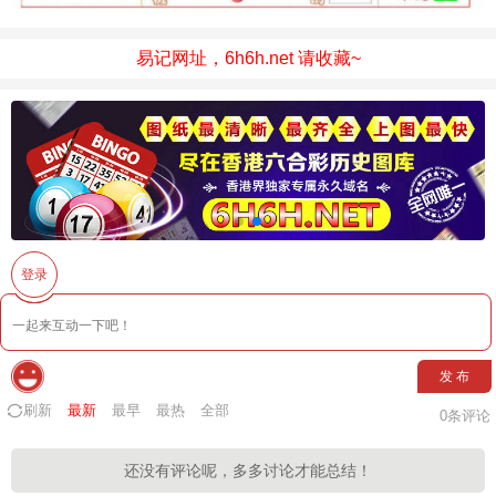
易记网址，6h6h.net 请收藏~
登录
发 布
刷新
最新
最早
最热
全部
0
条评论
还没有评论呢，多多讨论才能总结！