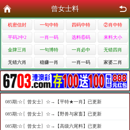
曾女士料
机密信封
一句中特
四码中特
②肖中特
平码2中2
一肖一码
选料⑥码
来料大小
金牌三肖
一句博特
一肖必中
无错四肖
无错六肖
稳赚一肖
一肖一码
家婆二肖
085期:☆〖曾女士〗☆→【平特★一肖】已更新
085期:☆〖曾女士〗☆→【野兽与家畜】已更新
085期:☆〖曾女士〗☆→【高级六尾料】已更新