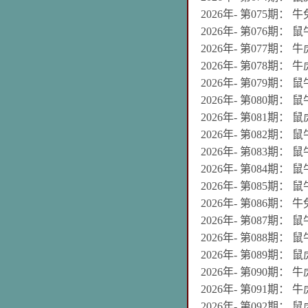
2026年- 第075期： 牛
2026年- 第076期： 鼠
2026年- 第077期： 牛
2026年- 第078期： 牛
2026年- 第079期： 鼠
2026年- 第080期： 鼠
2026年- 第081期： 鼠
2026年- 第082期： 鼠
2026年- 第083期： 鼠
2026年- 第084期： 鼠
2026年- 第085期： 鼠
2026年- 第086期： 牛
2026年- 第087期： 鼠
2026年- 第088期： 鼠
2026年- 第089期： 鼠
2026年- 第090期： 牛
2026年- 第091期： 牛
2026年- 第092期： 鼠