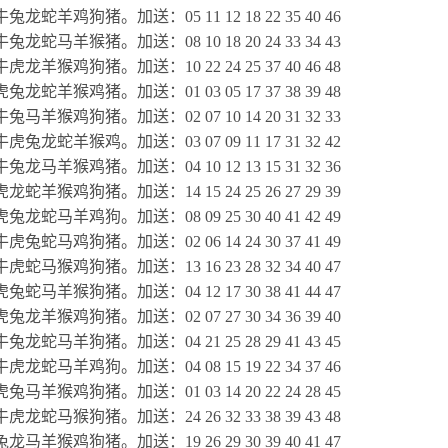
牛兔龙蛇羊鸡狗猪。加送：05 11 12 18 22 35 40 46
牛兔龙蛇马羊猴猪。加送：08 10 18 20 24 33 34 43
牛虎龙羊猴鸡狗猪。加送：10 22 24 25 37 40 46 48
虎兔龙蛇羊猴鸡猪。加送：01 03 05 17 37 38 39 48
牛兔马羊猴鸡狗猪。加送：02 07 10 14 20 31 32 33
牛虎兔龙蛇羊猴鸡。加送：03 07 09 11 17 31 32 42
牛兔龙马羊猴鸡猪。加送：04 10 12 13 15 31 32 36
虎龙蛇羊猴鸡狗猪。加送：14 15 24 25 26 27 29 39
虎兔龙蛇马羊鸡狗。加送：08 09 25 30 40 41 42 49
牛虎兔蛇马鸡狗猪。加送：02 06 14 24 30 37 41 49
牛虎蛇马猴鸡狗猪。加送：13 16 23 28 32 34 40 47
虎兔蛇马羊猴狗猪。加送：04 12 17 30 38 41 44 47
虎兔龙羊猴鸡狗猪。加送：02 07 27 30 34 36 39 40
牛兔龙蛇马羊狗猪。加送：04 21 25 28 29 41 43 45
牛虎龙蛇马羊鸡狗。加送：04 08 15 19 22 34 37 46
虎兔马羊猴鸡狗猪。加送：01 03 14 20 22 24 28 45
牛虎龙蛇马猴狗猪。加送：24 26 32 33 38 39 43 48
兔龙马羊猴鸡狗猪。加送：19 26 29 30 39 40 41 47