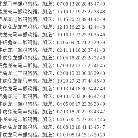
牛龙马羊猴鸡狗猪。加送：07 08 13 20 28 45 47 49
兔龙蛇羊猴鸡狗猪。加送：15 16 17 19 23 27 38 48
虎龙蛇马猴鸡狗猪。加送：11 15 20 23 39 41 47 49
牛虎兔龙蛇羊鸡猪。加送：12 13 16 23 24 42 44 48
虎龙蛇马羊猴鸡猪。加送：10 16 17 22 25 31 35 46
牛虎兔蛇羊猴鸡狗。加送：04 06 09 20 21 25 29 39
牛虎蛇马猴鸡狗猪。加送：02 11 14 18 28 37 41 48
牛虎兔龙猴鸡狗猪。加送：01 05 18 20 23 28 32 46
虎兔龙蛇马羊猴狗。加送：07 09 12 13 17 25 41 45
虎兔龙马羊鸡狗猪。加送：02 08 15 23 36 38 39 43
牛虎兔龙蛇马羊狗。加送：19 20 29 32 37 44 45 49
虎兔龙马羊猴鸡猪。加送：09 13 14 18 30 34 47 49
虎兔蛇马羊猴鸡猪。加送：09 10 25 33 36 46 47 48
牛虎龙马猴鸡狗猪。加送：04 05 06 17 23 36 38 49
牛虎兔蛇马羊狗猪。加送：07 13 18 20 22 38 43 47
牛龙蛇马羊猴鸡猪。加送：04 05 06 25 27 28 32 46
牛虎兔龙蛇猴鸡猪。加送：01 08 13 18 41 43 45 47
牛虎龙马羊猴狗猪。加送：01 03 08 14 15 18 20 29