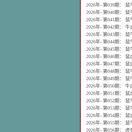
2026年- 第039期： 鼠
2026年- 第040期： 鼠
2026年- 第041期： 鼠
2026年- 第042期： 牛
2026年- 第043期： 鼠
2026年- 第044期： 鼠
2026年- 第045期： 鼠
2026年- 第046期： 鼠
2026年- 第047期： 鼠
2026年- 第048期： 鼠
2026年- 第049期： 鼠
2026年- 第050期： 牛
2026年- 第051期： 鼠
2026年- 第052期： 鼠
2026年- 第053期： 鼠
2026年- 第054期： 鼠
2026年- 第055期： 鼠
2026年- 第056期： 虎