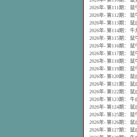
2026年- 第111期： 鼠
2026年- 第112期： 鼠
2026年- 第113期： 鼠
2026年- 第114期： 牛
2026年- 第115期： 鼠
2026年- 第116期： 鼠
2026年- 第117期： 鼠
2026年- 第118期： 鼠
2026年- 第119期： 鼠
2026年- 第120期： 鼠
2026年- 第121期： 鼠
2026年- 第122期： 鼠
2026年- 第123期： 牛
2026年- 第124期： 鼠
2026年- 第125期： 鼠
2026年- 第126期： 鼠
2026年- 第127期： 鼠