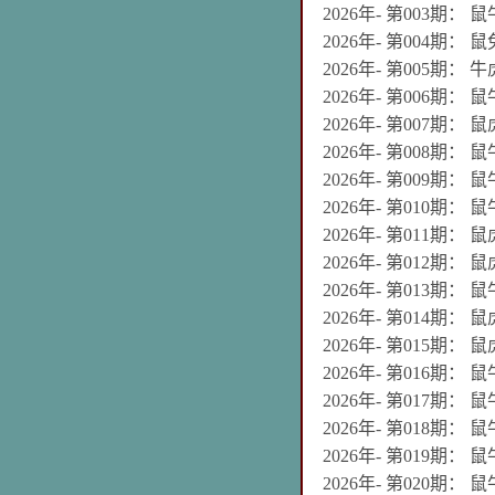
2026年- 第003期： 鼠
2026年- 第004期： 鼠
2026年- 第005期： 牛
2026年- 第006期： 鼠
2026年- 第007期： 鼠
2026年- 第008期： 鼠
2026年- 第009期： 鼠
2026年- 第010期： 鼠
2026年- 第011期： 鼠
2026年- 第012期： 鼠
2026年- 第013期： 鼠
2026年- 第014期： 鼠
2026年- 第015期： 鼠
2026年- 第016期： 鼠
2026年- 第017期： 鼠
2026年- 第018期： 鼠
2026年- 第019期： 鼠
2026年- 第020期： 鼠