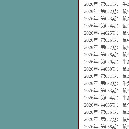
2026年- 第021期： 牛
2026年- 第022期： 鼠
2026年- 第023期： 鼠
2026年- 第024期： 鼠
2026年- 第025期： 鼠
2026年- 第026期： 鼠
2026年- 第027期： 鼠
2026年- 第028期： 鼠
2026年- 第029期： 牛
2026年- 第030期： 鼠
2026年- 第031期： 鼠
2026年- 第032期： 牛
2026年- 第033期： 鼠
2026年- 第034期： 牛
2026年- 第035期： 鼠
2026年- 第036期： 鼠
2026年- 第037期： 鼠
2026年- 第038期： 鼠