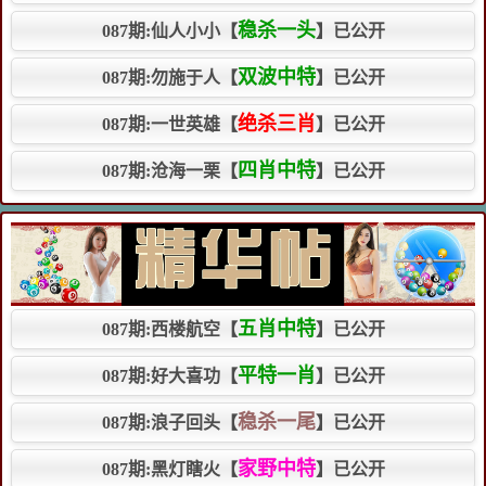
稳杀一头
087期:仙人小小【
】已公开
双波中特
087期:勿施于人【
】已公开
绝杀三肖
087期:一世英雄【
】已公开
四肖中特
087期:沧海一栗【
】已公开
五肖中特
087期:西楼航空【
】已公开
平特一肖
087期:好大喜功【
】已公开
稳杀一尾
087期:浪子回头【
】已公开
家野中特
087期:黑灯瞎火【
】已公开