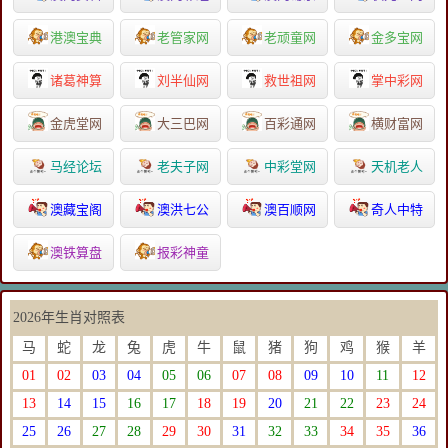
港澳宝典
老管家网
老顽童网
金多宝网
诸葛神算
刘半仙网
救世祖网
掌中彩网
金虎堂网
大三巴网
百彩通网
横财富网
马经论坛
老夫子网
中彩堂网
天机老人
澳藏宝阁
澳洪七公
澳百顺网
奇人中特
澳铁算盘
报彩神童
2026年生肖对照表
马
蛇
龙
兔
虎
牛
鼠
猪
狗
鸡
猴
羊
01
02
03
04
05
06
07
08
09
10
11
12
13
14
15
16
17
18
19
20
21
22
23
24
25
26
27
28
29
30
31
32
33
34
35
36