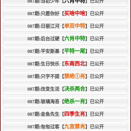
六肖中特
087期:当初少年【
】已公开
买啥中啥
087期:只愿你好【
】已公开
单双中特
087期:日丽江河【
】已公开
六肖中特
087期:后台过硬【
】已公开
平特一尾
087期:平安斯基【
】已公开
东南西北
087期:生日快乐【
】已公开
禁绝①肖
087期:只字不提【
】已公开
决杀两合
087期:改变生活【
】已公开
绝杀一肖
087期:玻璃海苔【
】已公开
四季生肖
087期:金鱼先生【
】已公开
九宫禁肖
087期:匆匆过客【
】已公开