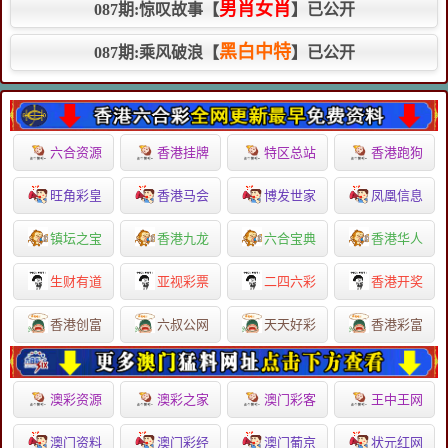
男肖女肖
087期:惊叹故事【
】已公开
黑白中特
087期:乘风破浪【
】已公开
六合资源
香港挂牌
特区总站
香港跑狗
旺角彩皇
香港马会
博发世家
凤凰信息
镇坛之宝
香港九龙
六合宝典
香港华人
生财有道
亚视彩票
二四六彩
香港开奖
香港创富
六叔公网
天天好彩
香港彩富
澳彩资源
澳彩之家
澳门彩客
王中王网
澳门资料
澳门彩经
澳门葡京
状元红网