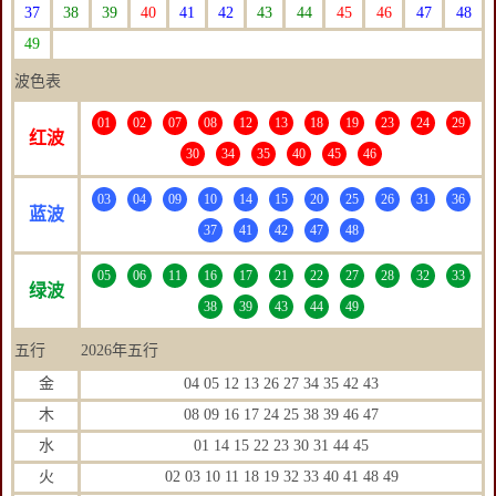
37
38
39
40
41
42
43
44
45
46
47
48
49
波色表
01
02
07
08
12
13
18
19
23
24
29
红波
30
34
35
40
45
46
03
04
09
10
14
15
20
25
26
31
36
蓝波
37
41
42
47
48
05
06
11
16
17
21
22
27
28
32
33
绿波
38
39
43
44
49
五行
2026年五行
金
04 05 12 13 26 27 34 35 42 43
木
08 09 16 17 24 25 38 39 46 47
水
01 14 15 22 23 30 31 44 45
火
02 03 10 11 18 19 32 33 40 41 48 49