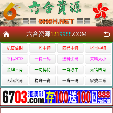
六合资源
121
9988
.COM
机密信封
一句中特
四码中特
②肖中特
平码2中2
一肖一码
选料⑥码
来料大小
金牌三肖
一句博特
一肖必中
无错四肖
无错六肖
稳赚一肖
一肖一码
家婆二肖