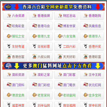
六合资源
香港挂牌
特区总站
香港跑狗
旺角彩皇
香港马会
博发世家
凤凰信息
镇坛之宝
香港九龙
六合宝典
香港华人
生财有道
亚视彩票
二四六彩
香港开奖
香港创富
六叔公网
天天好彩
香港彩富
澳彩资源
澳彩之家
澳门彩客
王中王网
澳门资料
澳门彩经
澳门葡京
状元红网
港澳宝典
老管家网
老顽童网
金多宝网
诸葛神算
刘半仙网
救世祖网
掌中彩网