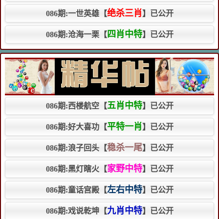
绝杀三肖
086期:一世英雄【
】已公开
四肖中特
086期:沧海一栗【
】已公开
五肖中特
086期:西楼航空【
】已公开
平特一肖
086期:好大喜功【
】已公开
稳杀一尾
086期:浪子回头【
】已公开
家野中特
086期:黑灯瞎火【
】已公开
左右中特
086期:童话宫殿【
】已公开
九肖中特
086期:戏说乾坤【
】已公开