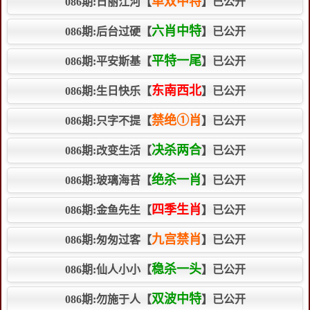
单双中特
086期:日丽江河【
】已公开
六肖中特
086期:后台过硬【
】已公开
平特一尾
086期:平安斯基【
】已公开
东南西北
086期:生日快乐【
】已公开
禁绝①肖
086期:只字不提【
】已公开
决杀两合
086期:改变生活【
】已公开
绝杀一肖
086期:玻璃海苔【
】已公开
四季生肖
086期:金鱼先生【
】已公开
九宫禁肖
086期:匆匆过客【
】已公开
稳杀一头
086期:仙人小小【
】已公开
双波中特
086期:勿施于人【
】已公开