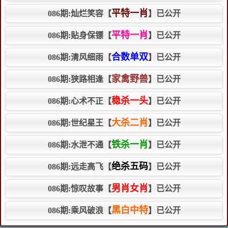
平特一肖
086期:灿烂笑容【
】已公开
平特一肖
086期:贴身保镖【
】已公开
合数单双
086期:清风细雨【
】已公开
家禽野兽
086期:狭路相逢【
】已公开
稳杀一头
086期:心术不正【
】已公开
大杀二肖
086期:世纪星王【
】已公开
铁杀一肖
086期:水泄不通【
】已公开
绝杀五码
086期:远走高飞【
】已公开
男肖女肖
086期:惊叹故事【
】已公开
黑白中特
086期:乘风破浪【
】已公开