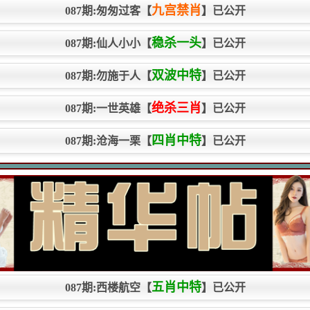
九宫禁肖
087期:匆匆过客【
】已公开
稳杀一头
087期:仙人小小【
】已公开
双波中特
087期:勿施于人【
】已公开
绝杀三肖
087期:一世英雄【
】已公开
四肖中特
087期:沧海一栗【
】已公开
五肖中特
087期:西楼航空【
】已公开