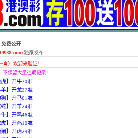
】免费公开
19988.com
)
独家发布
一肖）欢迎来验证！
，不保留大量往期记录！
虎】开牛30准
羊】开龙27准
狗】开马01准
蛇】开羊24准
牛】开鸡46准
虎】开鸡10准
猪】开虎29准