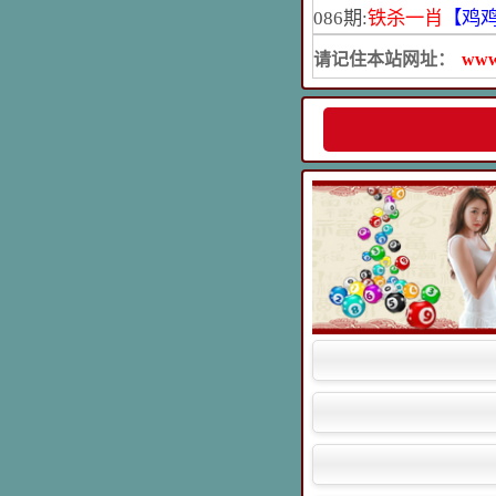
086期:
铁杀一肖
【鸡鸡
请记住本站网址：
www