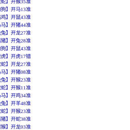
蛇】开猴35准
狗】开马13准
鸡】开鼠43准
马】开猪44准
兔】开龙27准
猪】开兔28准
狗】开鼠43准
虎】开虎17错
蛇】开龙27准
马】开猪08准
兔】开猴23准
蛇】开猴11准
马】开鸡34准
兔】开羊48准
蛇】开猴23准
猪】开蛇38准
猴】开龙03准