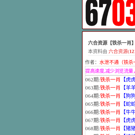
六合资源【铁杀一肖
本资料由
六合资源(
12
作者：
水泄不通（铁杀
提高速度,减少浏览流量
062期:
铁杀一肖
【虎虎
063期:
铁杀一肖
【羊羊
064期:
铁杀一肖
【狗狗
065期:
铁杀一肖
【蛇蛇
066期:
铁杀一肖
【牛牛
067期:
铁杀一肖
【虎虎
068期:
铁杀一肖
【猪猪