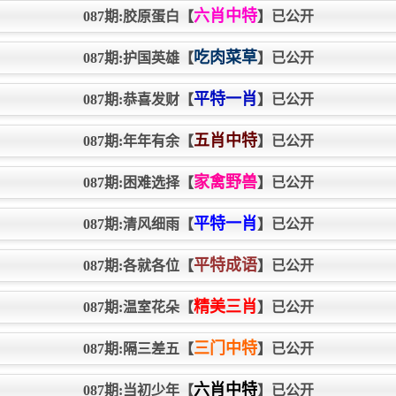
六肖中特
087期:胶原蛋白【
】已公开
吃肉菜草
087期:护国英雄【
】已公开
平特一肖
087期:恭喜发财【
】已公开
五肖中特
087期:年年有余【
】已公开
家禽野兽
087期:困难选择【
】已公开
平特一肖
087期:清风细雨【
】已公开
平特成语
087期:各就各位【
】已公开
精美三肖
087期:温室花朵【
】已公开
三门中特
087期:隔三差五【
】已公开
六肖中特
087期:当初少年【
】已公开