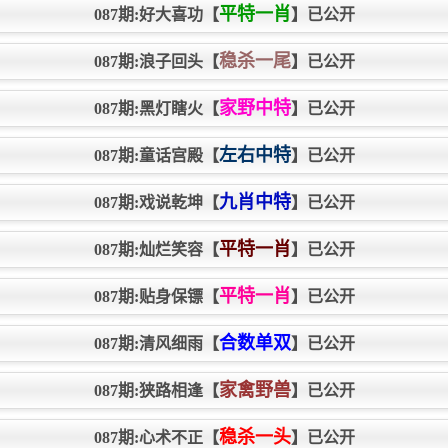
平特一肖
087期:好大喜功【
】已公开
稳杀一尾
087期:浪子回头【
】已公开
家野中特
087期:黑灯瞎火【
】已公开
左右中特
087期:童话宫殿【
】已公开
九肖中特
087期:戏说乾坤【
】已公开
平特一肖
087期:灿烂笑容【
】已公开
平特一肖
087期:贴身保镖【
】已公开
合数单双
087期:清风细雨【
】已公开
家禽野兽
087期:狭路相逢【
】已公开
稳杀一头
087期:心术不正【
】已公开