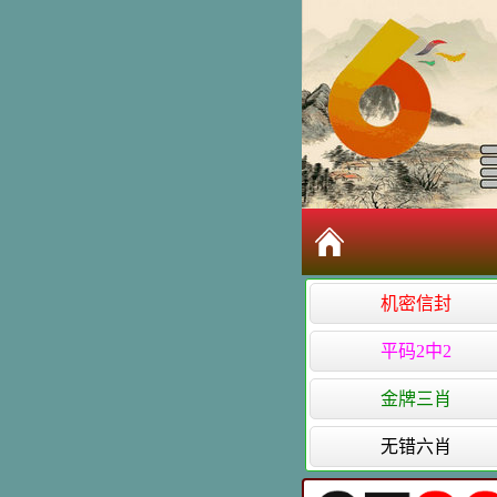
机密信封
平码2中2
金牌三肖
无错六肖