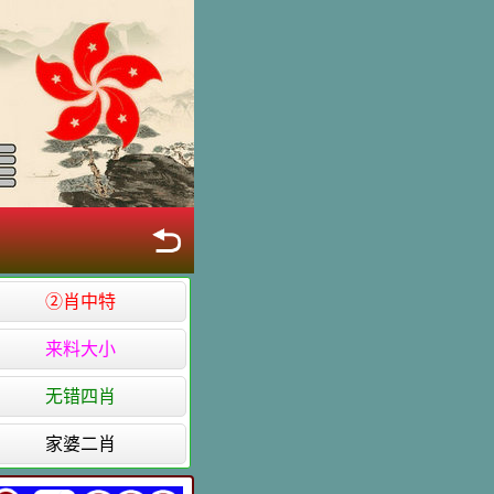
②肖中特
来料大小
无错四肖
家婆二肖