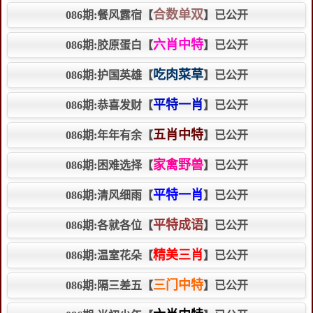
合数单双
086期:餐风露宿【
】已公开
六肖中特
086期:胶原蛋白【
】已公开
吃肉菜草
086期:护国英雄【
】已公开
平特一肖
086期:恭喜发财【
】已公开
五肖中特
086期:年年有余【
】已公开
家禽野兽
086期:困难选择【
】已公开
平特一肖
086期:清风细雨【
】已公开
平特成语
086期:各就各位【
】已公开
精美三肖
086期:温室花朵【
】已公开
三门中特
086期:隔三差五【
】已公开