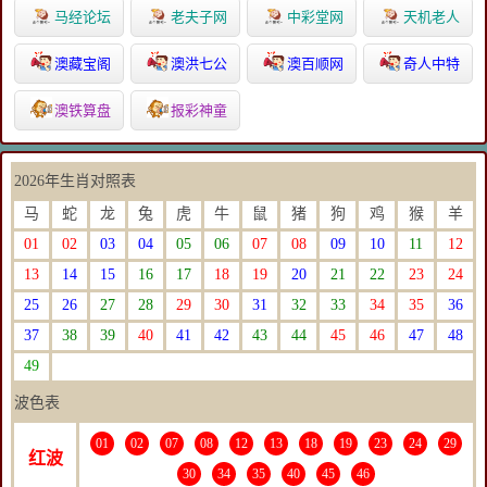
马经论坛
老夫子网
中彩堂网
天机老人
澳藏宝阁
澳洪七公
澳百顺网
奇人中特
澳铁算盘
报彩神童
2026年生肖对照表
马
蛇
龙
兔
虎
牛
鼠
猪
狗
鸡
猴
羊
01
02
03
04
05
06
07
08
09
10
11
12
13
14
15
16
17
18
19
20
21
22
23
24
25
26
27
28
29
30
31
32
33
34
35
36
37
38
39
40
41
42
43
44
45
46
47
48
49
波色表
01
02
07
08
12
13
18
19
23
24
29
红波
30
34
35
40
45
46