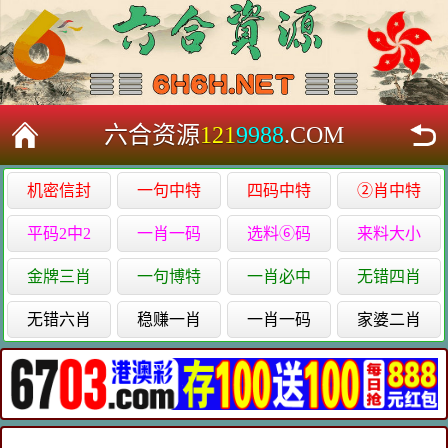
六合资源
121
9988
.COM
机密信封
一句中特
四码中特
②肖中特
平码2中2
一肖一码
选料⑥码
来料大小
金牌三肖
一句博特
一肖必中
无错四肖
无错六肖
稳赚一肖
一肖一码
家婆二肖