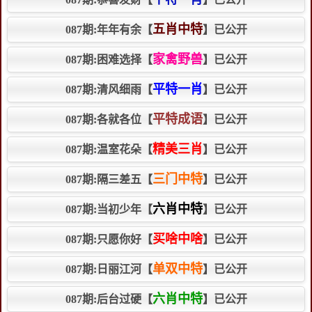
五肖中特
087期:年年有余【
】已公开
家禽野兽
087期:困难选择【
】已公开
平特一肖
087期:清风细雨【
】已公开
平特成语
087期:各就各位【
】已公开
精美三肖
087期:温室花朵【
】已公开
三门中特
087期:隔三差五【
】已公开
六肖中特
087期:当初少年【
】已公开
买啥中啥
087期:只愿你好【
】已公开
单双中特
087期:日丽江河【
】已公开
六肖中特
087期:后台过硬【
】已公开