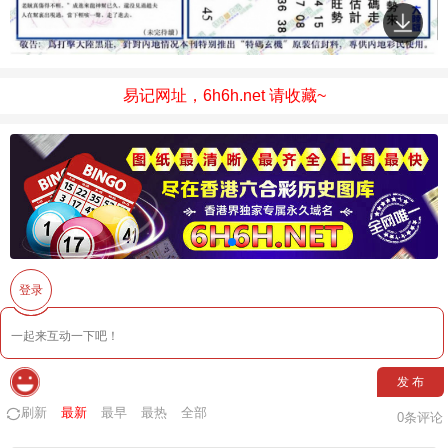
易记网址，6h6h.net 请收藏~
登录
发 布
刷新
最新
最早
最热
全部
0
条评论