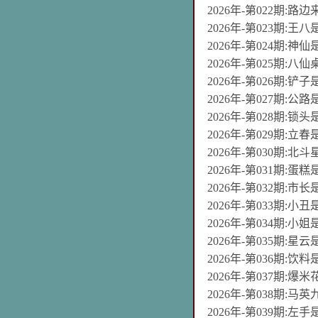
2026年-第022期:路
2026年-第023期:王
2026年-第024期:神
2026年-第025期:八
2026年-第026期:铲
2026年-第027期:公
2026年-第028期:锁
2026年-第029期:立
2026年-第030期:北
2026年-第031期:蛋
2026年-第032期:市
2026年-第033期:小
2026年-第034期:小
2026年-第035期:星
2026年-第036期:饮
2026年-第037期:爆
2026年-第038期:马
2026年-第039期:左