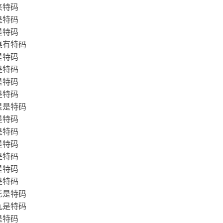
边来特码
八是特码
仙是特码
仙桌有特码
子是特码
路是特码
头是特码
春是特码
斗星是特码
糕是特码
长是特码
丑是特码
姐是特码
云是特码
料是特码
米花是特码
英九是特码
手是特码