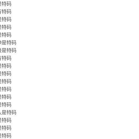
师是特码
师有特码
龙是特码
刷是特码
伞是特码
叶神是特码
鹤楼是特码
野有特码
服是特码
店是特码
扇是特码
子是特码
子是特码
子是特码
击队是特码
太是特码
洋是特码
门是特码