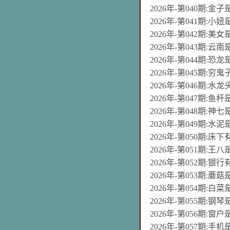
2026年-第040期:金
2026年-第041期:小
2026年-第042期:美
2026年-第043期:云
2026年-第044期:恐
2026年-第045期:穷
2026年-第046期:水
2026年-第047期:鱼
2026年-第048期:神
2026年-第049期:水
2026年-第050期:床
2026年-第051期:王
2026年-第052期:银
2026年-第053期:蘑
2026年-第054期:白
2026年-第055期:钢
2026年-第056期:窗
2026年-第057期:手