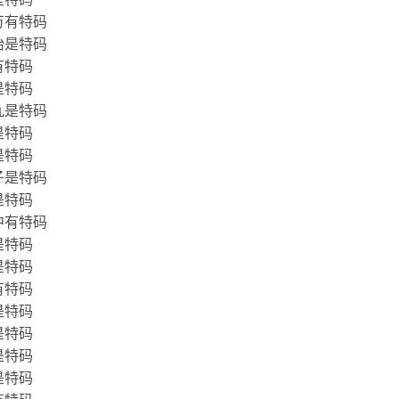
百万有特码
胞胎是特码
历有特码
鼠是特码
英九是特码
药是特码
皂是特码
根子是特码
鱼是特码
材中有特码
路是特码
球是特码
亮有特码
箭是特码
锋是特码
钩是特码
鳅是特码