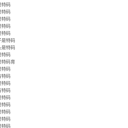
子是特码
妞是特码
女是特码
南是特码
龙是特码
鬼子是特码
龙头是特码
杆是特码
七是特码育
泥是特码
下有特码
八是特码
行有特码
菇是特码
菜是特码
琴是特码
户是特码
机是特码