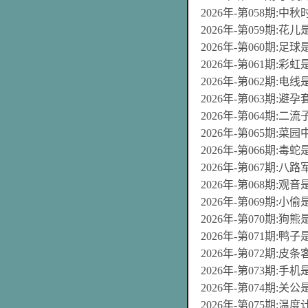
2026年-第058期:中
2026年-第059期:花
2026年-第060期:足
2026年-第061期:彩
2026年-第062期:电
2026年-第063期:避
2026年-第064期:二
2026年-第065期:菜
2026年-第066期:毒
2026年-第067期:八
2026年-第068期:观
2026年-第069期:小
2026年-第070期:狗
2026年-第071期:鸭
2026年-第072期:皮
2026年-第073期:手
2026年-第074期:关
2026年-第075期:温