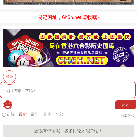
易记网址，6h6h.net 请收藏~
登录
发 布
刷新
最新
最早
最热
全部
0
条评论
还没有评论呢，多多讨论才能总结！