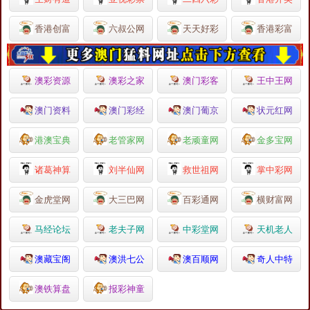
香港创富
六叔公网
天天好彩
香港彩富
澳彩资源
澳彩之家
澳门彩客
王中王网
澳门资料
澳门彩经
澳门葡京
状元红网
港澳宝典
老管家网
老顽童网
金多宝网
诸葛神算
刘半仙网
救世祖网
掌中彩网
金虎堂网
大三巴网
百彩通网
横财富网
马经论坛
老夫子网
中彩堂网
天机老人
澳藏宝阁
澳洪七公
澳百顺网
奇人中特
澳铁算盘
报彩神童