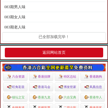
083期男人味
083期女人味
083期老人味
已全部加载完毕！
返回网站首页
六合资源
香港挂牌
特区总站
香港跑狗
旺角彩皇
香港马会
博发世家
凤凰信息
镇坛之宝
香港九龙
六合宝典
香港华人
生财有道
亚视彩票
二四六彩
香港开奖