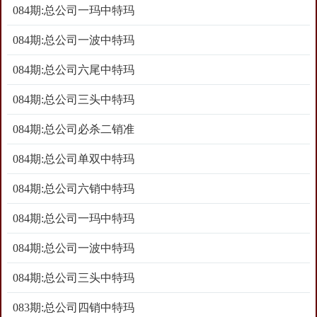
084期:总公司一玛中特玛
084期:总公司一波中特玛
084期:总公司六尾中特玛
084期:总公司三头中特玛
084期:总公司必杀二销准
084期:总公司单双中特玛
084期:总公司六销中特玛
084期:总公司一玛中特玛
084期:总公司一波中特玛
084期:总公司三头中特玛
083期:总公司四销中特玛