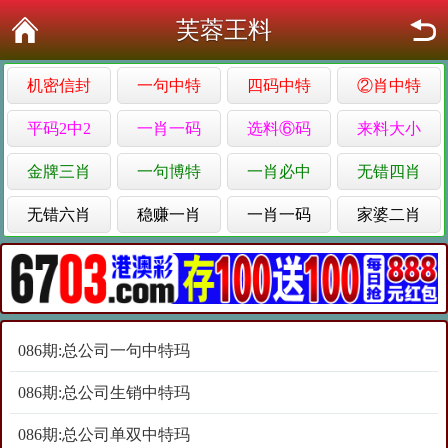
芙蓉王料
机密信封
一句中特
四码中特
②肖中特
平码2中2
一肖一码
选料⑥码
来料大小
金牌三肖
一句博特
一肖必中
无错四肖
无错六肖
稳赚一肖
一肖一码
家婆二肖
086期:总公司一句中特玛
086期:总公司生销中特玛
086期:总公司单双中特玛