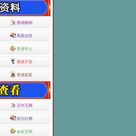
香港跑狗
凤凰信息
香港华人
香港开奖
香港彩富
王中王网
状元红网
金多宝网