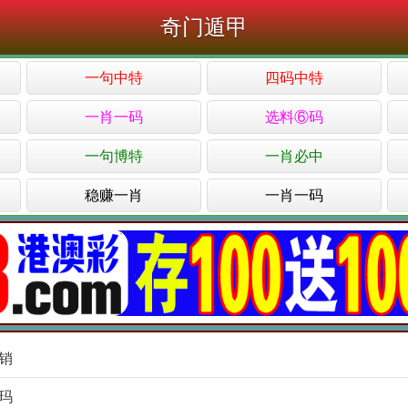
奇门遁甲
一句中特
四码中特
一肖一码
选料⑥码
一句博特
一肖必中
稳赚一肖
一肖一码
一销
八玛