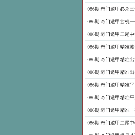
086期:奇门遁甲必杀
086期:奇门遁甲玄机
086期:奇门遁甲二尾
086期:奇门遁甲精准
086期:奇门遁甲精准
086期:奇门遁甲精准
086期:奇门遁甲精准
086期:奇门遁甲精准
086期:奇门遁甲精准
086期:奇门遁甲二尾