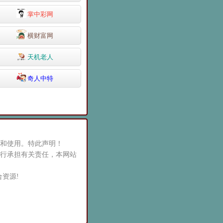
掌中彩网
横财富网
天机老人
奇人中特
和使用。特此声明！
行承担有关责任，本网站
资源!