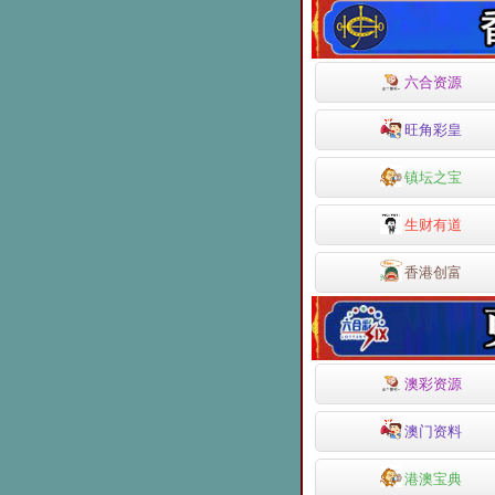
六合资源
旺角彩皇
镇坛之宝
生财有道
香港创富
澳彩资源
澳门资料
港澳宝典