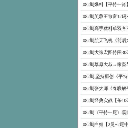
082期爆料【平特一
082期芙蓉王致富12
082期高手猛料单双
082期航天飞机《前
082期大张宏图特围30
082期草原大叔→家
082期:坚持原创《平
082期张大师《春联
082期经典实战【杀1
082期《平特一尾》震
082期白姐【2尾+2