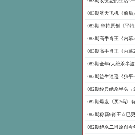
083期改变您的生活<
083期航天飞机《前
083期:坚持原创《平
083期高手肖王《内幕
083期高手肖王《内幕
083期全年(大绝杀半
082期益生逍遥《独
082期经典绝杀半头
082期爆发《买7码》
082期称霸9肖王☆
082期绝杀二肖原创