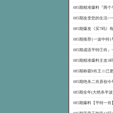
085期精准爆料『两
085期改变您的生活<
085期爆发《买7码》
085期推荐{一波中特
085期成语平特①肖
085期精准爆料主攻3
085期称霸9肖王☆
085期绝杀二肖原创
085期全年(大绝杀半
085期爆料【平特一