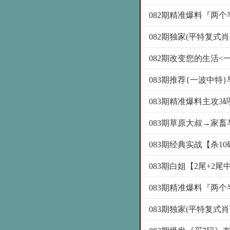
082期精准爆料『两
082期独家(平特复式
082期改变您的生活<
083期推荐{一波中特
083期精准爆料主攻3
083期草原大叔→家
083期经典实战【杀1
083期白姐【2尾+2
083期精准爆料『两
083期独家(平特复式