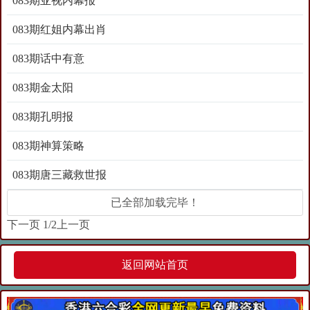
083期亚视内幕报
083期红姐内幕出肖
083期话中有意
083期金太阳
083期孔明报
083期神算策略
083期唐三藏救世报
已全部加载完毕！
下一页
1/2
上一页
返回网站首页