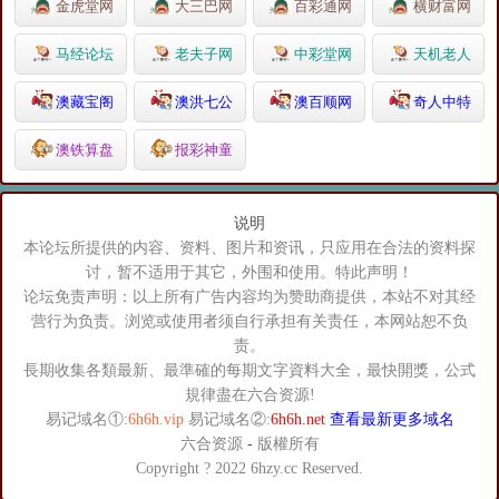
金虎堂网
大三巴网
百彩通网
横财富网
马经论坛
老夫子网
中彩堂网
天机老人
澳藏宝阁
澳洪七公
澳百顺网
奇人中特
澳铁算盘
报彩神童
说明
本论坛所提供的内容、资料、图片和资讯，只应用在合法的资料探
讨，暂不适用于其它，外围和使用。特此声明！
论坛免责声明：以上所有广告内容均为赞助商提供，本站不对其经
营行为负责。浏览或使用者须自行承担有关责任，本网站恕不负
责。
長期收集各類最新、最準確的每期文字資料大全，最快開獎，公式
規律盡在六合资源!
易记域名①:
6h6h.vip
易记域名②:
6h6h.net
查看最新更多域名
六合资源
-
版權所有
Copyright ? 2022 6hzy.cc Reserved.