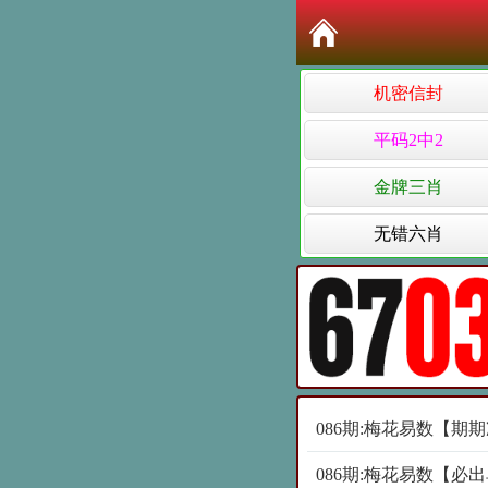
机密信封
平码2中2
金牌三肖
无错六肖
086期:梅花易数【期
086期:梅花易数【必