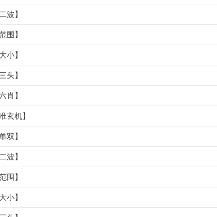
健二波】
算范围】
准大小】
中三头】
算六肖】
期准玄机】
出单双】
健二波】
算范围】
准大小】