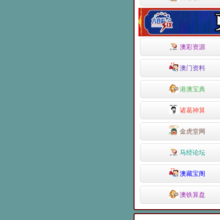
澳彩资源
澳门资料
港澳宝典
诸葛神算
金虎堂网
马经论坛
澳藏宝阁
澳铁算盘