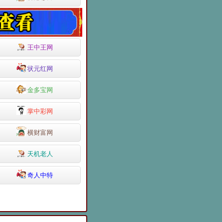
王中王网
状元红网
金多宝网
掌中彩网
横财富网
天机老人
奇人中特