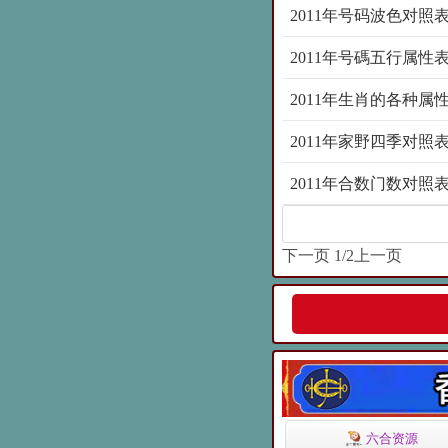
2011年号码波色对照
2011年号碼五行属性
2011年生肖的各种属
2011年家野四季对照
2011年合数门数对照
下一页
1/2
上一页
六合资源