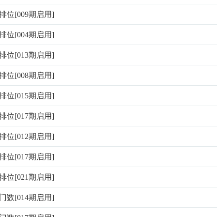
排位[009期启用]
排位[004期启用]
排位[013期启用]
排位[008期启用]
排位[015期启用]
排位[017期启用]
排位[012期启用]
排位[017期启用]
排位[021期启用]
门数[014期启用]