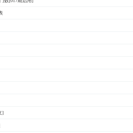
门数[017期启用]
表
]
表