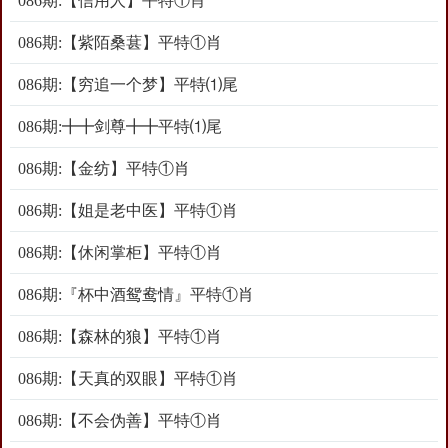
086期:【信用人】平特①肖
086期:【紫陌桑葚】平特①肖
086期:【穷追一个梦】平特⑴尾
086期:╋╋剑尊╋╋平特⑴尾
086期:【金纺】平特①肖
086期:【姐是老中医】平特①肖
086期:【休闲掌柜】平特①肖
086期:『杯中酒鸳鸯情』平特①肖
086期:【森林的狼】平特①肖
086期:【天真的双眼】平特①肖
086期:【不会伪善】平特①肖