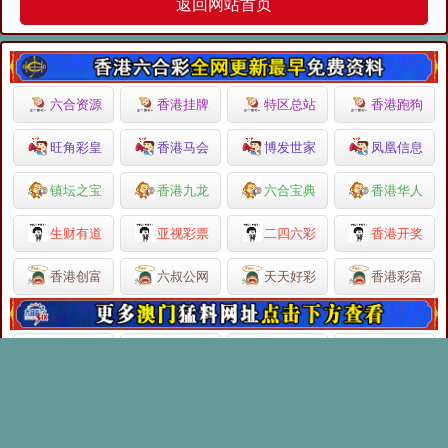
返回网站首页
六合资源
香港挂牌
特区总站
香港跑狗
旺角彩皇
香港马会
博发世家
凤凰信息
镇坛之宝
香港九龙
六合宝典
香港华人
生财有道
亚视彩票
二四六彩
香港开奖
香港创富
六叔公网
天天好彩
香港彩富
澳彩资源
澳彩之家
澳门彩客
王中王网
澳门资料
澳门彩经
澳门葡京
状元红网
港澳宝典
老管家网
老顽童网
金多宝网