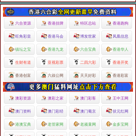
六合资源
香港挂牌
特区总站
香港跑狗
旺角彩皇
香港马会
博发世家
凤凰信息
镇坛之宝
香港九龙
六合宝典
香港华人
生财有道
亚视彩票
二四六彩
香港开奖
香港创富
六叔公网
天天好彩
香港彩富
澳彩资源
澳彩之家
澳门彩客
王中王网
澳门资料
澳门彩经
澳门葡京
状元红网
港澳宝典
老管家网
老顽童网
金多宝网