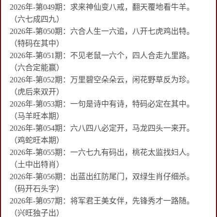
2026年-第049期：求来神仙变八戒，翻天覆地看牛羊。
（六七成四九）
2026年-第050期：六合人生一六追，八开七虎鸡出特。
（特码在其中）
2026年-第051期：不见老鼠一六个，四人合走九里路。
（六合定能赢）
2026年-第052期：万里碧空朵朵云，闲花野草反为珍。
（虎后来双开）
2026年-第053期：一句是诗中有诗，特码必定在其中。
（马羊旺本期）
2026年-第054期：六八四八必定开，马龙四头一来开。
（鸡蛇旺本期）
2026年-第055期：一六七九有码出，桃花太监找妇人。
（土中出特肖）
2026年-第056期：出蓝出红防尾门，双绿生肖仔细杀。
（码开石头字）
2026年-第057期：将军君王美女伴，先锋秀才一路随。
（兴旺独子出）