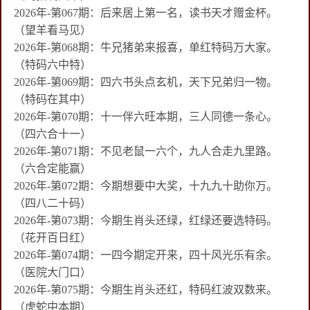
2026年-第067期：后来居上第一名，读书天才赠金杯。
（望羊看马见）
2026年-第068期：牛兄猪弟来报喜，单红特码万大家。
（特码六中特）
2026年-第069期：四六书头点玄机，天下兄弟归一物。
（特码在其中）
2026年-第070期：十一伴六旺本期，三人同德一条心。
（四六合十一）
2026年-第071期：不见老鼠一六个，九人合走九里路。
（六合定能赢）
2026年-第072期：今期想要中大奖，十九九十助你万。
（四八二十码）
2026年-第073期：今期生肖头还绿，红绿还要选特码。
（花开百日红）
2026年-第074期：一四今期定开来，四十风光乐有余。
（医院大门口）
2026年-第075期：今期生肖头还红，特码红波双数来。
（虎蛇中本期）