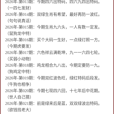
2026年-第013期：今期四六出特码，四六九四出特码。
（一四七发财）
2026年-第014期：双绿生肖有希望，最好再防一波红。
（句句说真话）
2026年-第015期：今期生肖九六头，一人有数一定发。
（鼠狗龙中特）
2026年-第016期：买个大码一生好，一点绿灯照一方。
（今期虎要发）
2026年-第017期：六色祥云满乾坤，九一一六四七轮。
（买弱小动物）
2026年-第018期：鸡龙相合九八出，今期定要防一九。
（狗鸡定中特）
2026年-第019期：今期双红波色旺，绿红特码后段发。
（牛狗也相争）
2026年-第020期：今期七现四六回，十七年后中花期。
（世人自己猜）
2026年-第021期：前是绿来后是蓝，双双绿波出特码。
（欲钱找老大）