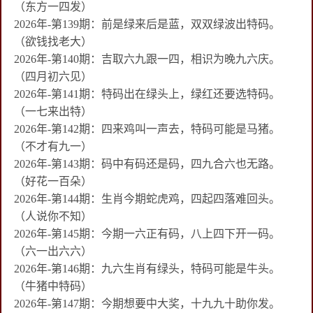
（东方一四发）
2026年-第139期：前是绿来后是蓝，双双绿波出特码。
（欲钱找老大）
2026年-第140期：吉取六九跟一四，相识为晚九六庆。
（四月初六见）
2026年-第141期：特码出在绿头上，绿红还要选特码。
（一七来出特）
2026年-第142期：四来鸡叫一声去，特码可能是马猪。
（不才有九一）
2026年-第143期：码中有码还是码，四九合六也无路。
（好花一百朵）
2026年-第144期：生肖今期蛇虎鸡，四起四落难回头。
（人说你不知）
2026年-第145期：今期一六正有码，八上四下开一码。
（六一出六六）
2026年-第146期：九六生肖有绿头，特码可能是牛头。
（牛猪中特码）
2026年-第147期：今期想要中大奖，十九九十助你发。