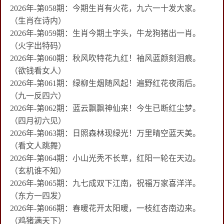
2026年-第058期：今期生肖有火花，九六一十发大家。
（生肖在诗内）
2026年-第059期：生肖今期土字头，牛龙狗猪出一肖。
（火字出特码）
2026年-第060期：秋风吹特花九红！袖风蓝颜刻泪痕。
（欲钱看女人）
2026年-第061期：绿柳生烟随风起！遍野红花夜雨后。
（九一反四六）
2026年-第062期：蓝云飘飘神仙来！今生已断红尘梦。
（四月初六见）
2026年-第063期：日照森林现绿光！万里晴空蓝天美。
（看文人跳舞）
2026年-第064期：小山光秃不长草，红阳一轮在天边。
（玄机谁不知）
2026年-第065期：九七成双下江南，祝福万家喜洋洋。
（东方一四发）
2026年-第066期：春暖花开太阳暖，一枝红杏南边来。
（鸡猪满天下）