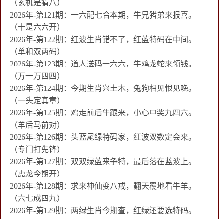
（玄机是猜八）
2026年-第121期：一六配七合本期，牛兄猪弟来报喜。
（十是六六开）
2026年-第122期：红波生肖错不了，红蓝特码在中间。
（单和双两码）
2026年-第123期：道人送码一六六，牛鸡龙蛇来领钱。
（万一万四四）
2026年-第124期：今期生肖兴土木，兔狗相见恨见晚。
（一头定真章）
2026年-第125期：鸡走前后牛跟来，小心中奖九四六。
（羊后马前对）
2026年-第126期：头蓝尾绿特码家，红波双数定会来。
（专门打先锋）
2026年-第127期：双双绿蓝来争特，最后落在蓝波上。
（虎龙今期开）
2026年-第128期：求来神仙变八戒，翻天覆地看牛羊。
（六七成四九）
2026年-第129期：两绿生肖今期查，红绿还要选特码。