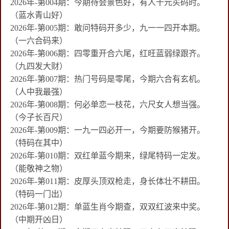
2026年-第004期：今期待会景色好，有人十元买码时。
（蓝水青山好）
2026年-第005期：敢问特码开多少，九一一四开本期。
（一六合码来）
2026年-第006期：四零重开合六尾，红旺蓝弱绿跟齐。
（九四发大财）
2026年-第007期：热门号码是零尾，今期六合有玄机。
（人中我最强）
2026年-第008期：何必单恋一枝花，六尺女人想当强。
（今子长百尺）
2026年-第009期：一九一四必开一，今期要防猴猪开。
（特码在其中）
2026年-第010期：双红单蓝今期来，绿尾特码一定发。
（能敬神之物）
2026年-第011期：皮厚头顶双枪走，身长体壮不耕田。
（特码一门出）
2026年-第012期：单蓝生肖今期查，双双红波来中奖。
（中期开凶日）