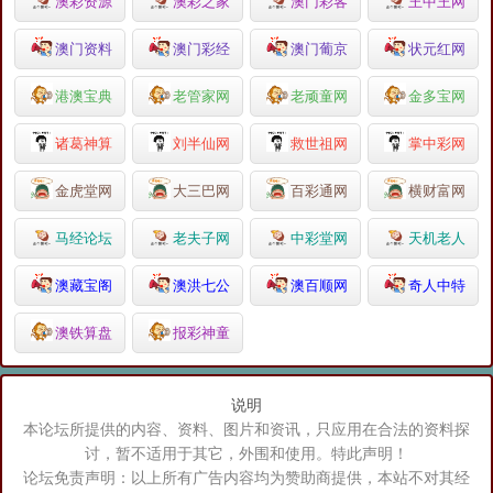
澳彩资源
澳彩之家
澳门彩客
王中王网
澳门资料
澳门彩经
澳门葡京
状元红网
港澳宝典
老管家网
老顽童网
金多宝网
诸葛神算
刘半仙网
救世祖网
掌中彩网
金虎堂网
大三巴网
百彩通网
横财富网
马经论坛
老夫子网
中彩堂网
天机老人
澳藏宝阁
澳洪七公
澳百顺网
奇人中特
澳铁算盘
报彩神童
说明
本论坛所提供的内容、资料、图片和资讯，只应用在合法的资料探
讨，暂不适用于其它，外围和使用。特此声明！
论坛免责声明：以上所有广告内容均为赞助商提供，本站不对其经