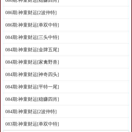
086期:神童财运[稳赚四肖]
086期:神童财运[2波仲特]
086期:神童财运[单双中特]
084期:神童财运[三头中特]
084期:神童财运[金牌五尾]
084期:神童财运[家禽野兽]
084期:神童财运[神奇四头]
084期:神童财运[平特一尾]
084期:神童财运[稳赚四肖]
084期:神童财运[2波仲特]
083期:神童财运[单双中特]