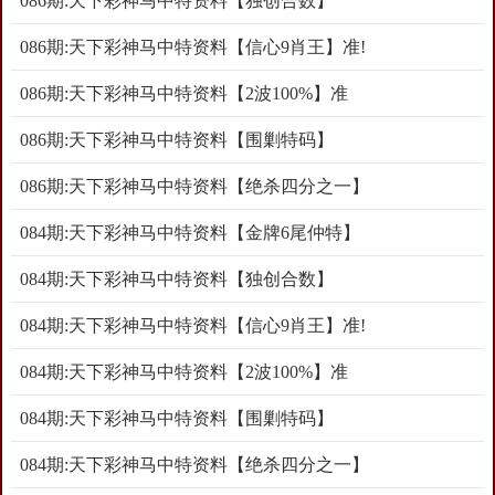
086期:天下彩神马中特资料【独创合数】
086期:天下彩神马中特资料【信心9肖王】准!
086期:天下彩神马中特资料【2波100%】准
086期:天下彩神马中特资料【围剿特码】
086期:天下彩神马中特资料【绝杀四分之一】
084期:天下彩神马中特资料【金牌6尾仲特】
084期:天下彩神马中特资料【独创合数】
084期:天下彩神马中特资料【信心9肖王】准!
084期:天下彩神马中特资料【2波100%】准
084期:天下彩神马中特资料【围剿特码】
084期:天下彩神马中特资料【绝杀四分之一】