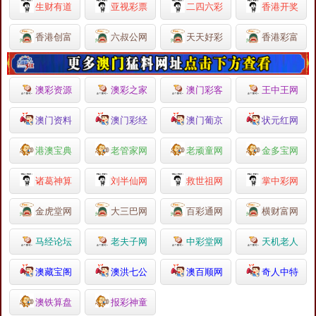
生财有道
亚视彩票
二四六彩
香港开奖
香港创富
六叔公网
天天好彩
香港彩富
澳彩资源
澳彩之家
澳门彩客
王中王网
澳门资料
澳门彩经
澳门葡京
状元红网
港澳宝典
老管家网
老顽童网
金多宝网
诸葛神算
刘半仙网
救世祖网
掌中彩网
金虎堂网
大三巴网
百彩通网
横财富网
马经论坛
老夫子网
中彩堂网
天机老人
澳藏宝阁
澳洪七公
澳百顺网
奇人中特
澳铁算盘
报彩神童