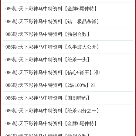
086期:天下彩神马中特资料【金牌6尾仲特】
086期:天下彩神马中特资料【错二极品杀肖】
086期:天下彩神马中特资料【独创合数】
086期:天下彩神马中特资料【杀半波大公开】
086期:天下彩神马中特资料【绝杀一头】
086期:天下彩神马中特资料【信心9肖王】准!
086期:天下彩神马中特资料【2波100%】准
086期:天下彩神马中特资料【围剿特码】
086期:天下彩神马中特资料【绝杀四分之一】
086期:天下彩神马中特资料【金牌6尾仲特】