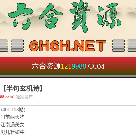
六合资源
121
9988
.COM
料【半句玄机诗】
988.com
)
独家发布
01-153期)
金库门前两天狗
乾隆江南遇美女
十八男儿壮如牛