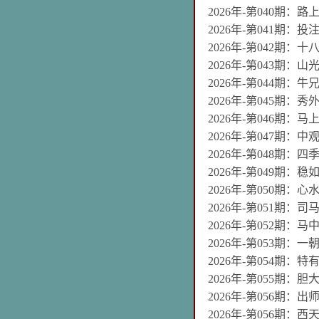
2026年-第040期：
2026年-第041期：
2026年-第042期：
2026年-第043期：
2026年-第044期：
2026年-第045期：
2026年-第046期：
2026年-第047期：
2026年-第048期：
2026年-第049期：
2026年-第050期：
2026年-第051期：
2026年-第052期：
2026年-第053期：
2026年-第054期：
2026年-第055期：
2026年-第056期：
2026年-第056期：