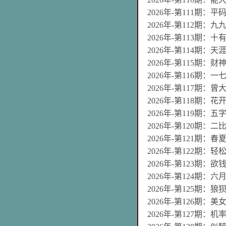
2026年-第111期：
2026年-第112期：
2026年-第113期：
2026年-第114期：
2026年-第115期：
2026年-第116期：
2026年-第117期：
2026年-第118期：
2026年-第119期：
2026年-第120期：
2026年-第121期：
2026年-第122期：
2026年-第123期：
2026年-第124期：
2026年-第125期：
2026年-第126期：
2026年-第127期：