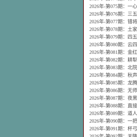
2026年-第075期：
2026年-第076期：
2026年-第077期：
2026年-第078期：
2026年-第079期：
2026年-第080期：
2026年-第081期：
2026年-第082期：
2026年-第083期：
2026年-第084期：
2026年-第085期：
2026年-第086期：
2026年-第087期：
2026年-第088期：
2026年-第089期：
2026年-第090期：
2026年-第091期：
2026年-第092期：