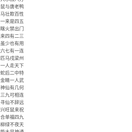
米老鼠与唐老鸭
人强马壮欺百性
机遇一来是四五
黑灯瞎火禁出门
看八来四有二三
六八虽少也有用
三追六七有一连
单枪匹马戌梁州
孤身一人走天下
龙前蛇后二中特
两眼金睛一人武
天上神仙有几何
二八三九可相连
五狱寻仙不辞远
大门兴旺鼠来祝
四五合单福四九
花红柳绿不夜天
能大能大显神通