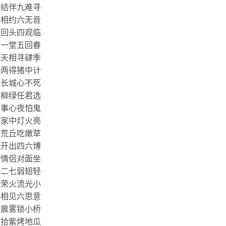
四十结伴九难寻
三八相约六无音
三七回头四观临
钟鼎一堂五回春
夜观天相寻肆季
一举两得猪中计
不到长城心不死
花红柳绿任君选
做亏事心夜怕鬼
夜黑家中灯火亮
兔走荒丘吃嫩草
三五开出四六博
两对情侣对面坐
飘摇二七弱翅轻
二一荣火流光小
二七相见六思意
龙吐晨雾锁小桥
众人拾紫烤地瓜