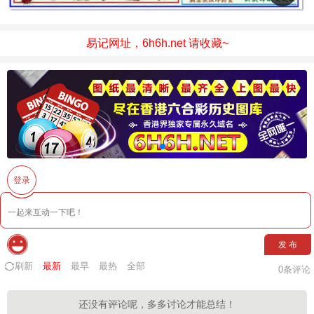
易记网址，6h6h.net 请收藏~
登录
发 布
刷新
最新
最早
最热
全部
0
条评论
还没有评论呢，多多讨论才能总结！