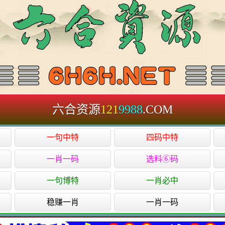
六合资源
121
9988
.COM
一句中特
四码中特
一肖一码
选料⑥码
一句博特
一肖必中
稳赚一肖
一肖一码