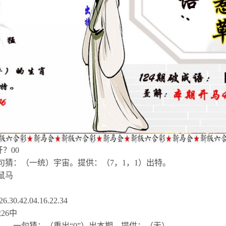
？00
句猜：（一统）宇宙。提供：（7，1，1）出特。
鼠马
.30.42.04.16.22.34
26中
）。一句猜：（重出“0”）出本期。提供：（无）