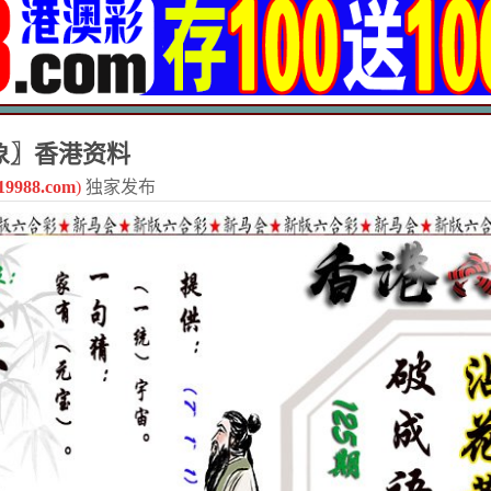
诗象〗香港资料
19988.com
)
独家发布