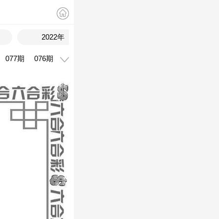
2022年
2021年
2020年
077期
076期
075期
074期
073期
072期
071期
07