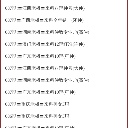
087期:〓江西老板〓来料八玛仲号(大仲)
087期〓广西老板〓来料全年错一(还仲)
087期:〓湖南老板〓来料仲数专业户(高仲)
087期:〓澳门老板〓来料12玛狂准(连仲)
087期:〓广东老板〓来料10玛(狂仲)
087期:〓江西老板〓来料八玛仲号(大仲)
087期:〓湖南老板〓来料仲数专业户(高仲)
087期:〓广东老板〓来料10玛(狂仲)
087期〓重庆老板〓来料美女3玛
086期〓重庆老板〓来料美女3玛