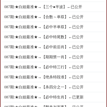
087期:★白姐最准★→【三个●半波】←已公开
087期:★白姐最准★→【合数～单双】←已公开
087期:★白姐最准★→【必中半单双】←已公开
087期:★白姐最准★→【必中特尾数】←已公开
087期:★白姐最准★→【必中前后肖】←已公开
087期:★白姐最准★→【期期禁一肖】←已公开
087期:★白姐最准★→【必中特三行】←已公开
087期:★白姐最准★→【绝杀特段准】←已公开
087期:★白姐最准★→【杀四分之一】←已公开
087期:★白姐最准★→【必中特生肖】←已更新