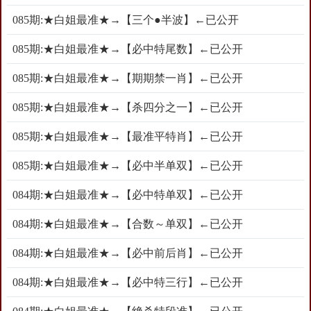
085期:★白姐最准★→【三个●半波】←已公开
085期:★白姐最准★→【必中特尾数】←已公开
085期:★白姐最准★→【期期禁一肖】←已公开
085期:★白姐最准★→【杀四分之一】←已公开
085期:★白姐最准★→【最准平特肖】←已公开
085期:★白姐最准★→【必中半单双】←已公开
084期:★白姐最准★→【必中特单双】←已公开
084期:★白姐最准★→【合数～单双】←已公开
084期:★白姐最准★→【必中前后肖】←已公开
084期:★白姐最准★→【必中特三行】←已公开