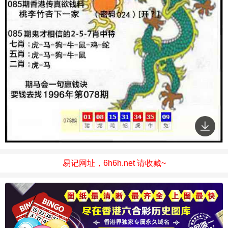
易记网址，6h6h.net 请收藏~