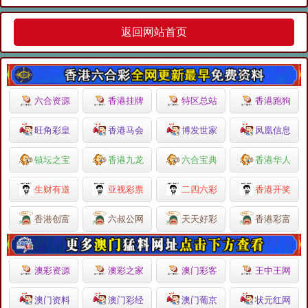
返回网站首页
六合资源
香港挂牌
特区总站
香港跑狗
旺角彩皇
香港马会
博发世家
凤凰信息
镇坛之宝
香港九龙
六合宝典
香港华人
生财有道
亚视彩票
二四六彩
香港开奖
香港创富
六叔公网
天天好彩
香港彩富
澳彩资源
澳彩之家
澳门彩客
王中王网
澳门资料
澳门彩经
澳门葡京
状元红网