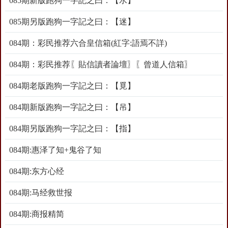
085期新版跑狗一字記之曰：【水】
085期另版跑狗一字記之曰：【迷】
084期：彩民推荐六合皇信箱(紅字:語焉不詳)
084期：彩民推荐〖貼信讀者論壇〗〖曾道人信箱〗
084期老版跑狗一字記之曰：【覓】
084期新版跑狗一字記之曰：【吊】
084期另版跑狗一字記之曰：【指】
084期:惠泽了知+鬼谷了知
084期:东方心经
084期:马经救世报
084期:商报精简