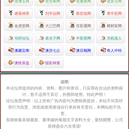
港澳宝典
老管家网
老顽童网
金多宝网
诸葛神算
刘半仙网
救世祖网
掌中彩网
金虎堂网
大三巴网
百彩通网
横财富网
马经论坛
老夫子网
中彩堂网
天机老人
澳藏宝阁
澳洪七公
澳百顺网
奇人中特
澳铁算盘
报彩神童
说明
本论坛所提供的内容、资料、图片和资讯，只应用在合法的资料探
讨，暂不适用于其它，外围和使用。特此声明！
论坛免责声明：以上所有广告内容均为赞助商提供，本站不对其经
营行为负责。浏览或使用者须自行承担有关责任，本网站恕不负
责。
長期收集各類最新、最準確的每期文字資料大全，最快開獎，公式
規律盡在六合资源!