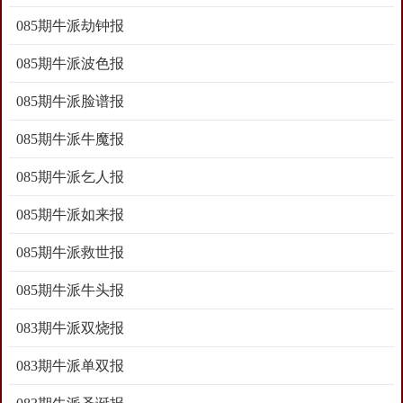
085期牛派劫钟报
085期牛派波色报
085期牛派脸谱报
085期牛派牛魔报
085期牛派乞人报
085期牛派如来报
085期牛派救世报
085期牛派牛头报
083期牛派双烧报
083期牛派单双报