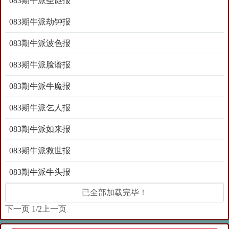
083期牛派圣诞报
083期牛派劫钟报
083期牛派波色报
083期牛派脸谱报
083期牛派牛魔报
083期牛派乞人报
083期牛派如来报
083期牛派救世报
083期牛派牛头报
已全部加载完毕！
下一页
1/2
上一页