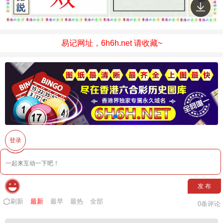
易记网址，6h6h.net 请收藏~
登录
发 布
刷新
最新
最早
最热
全部
0
条评论