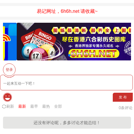
易记网址，6h6h.net 请收藏~
登录
发 布
刷新
最新
最早
最热
全部
0
条评论
还没有评论呢，多多讨论才能总结！