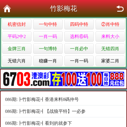
竹影梅花
机密信封
一句中特
四码中特
②肖中特
平码2中2
一肖一码
选料⑥码
来料大小
金牌三肖
一句博特
一肖必中
无错四肖
无错六肖
稳赚一肖
一肖一码
家婆二肖
086期:┣竹影梅花┫香港来料8碼仲号
086期:┣竹影梅花┫【战狼平特】━必参
086期:┣竹影梅花┫看到的就参下