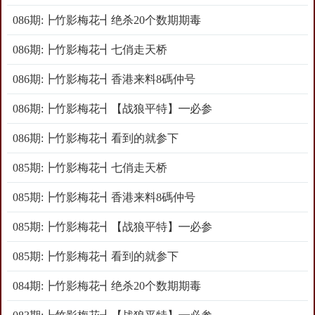
086期:┣竹影梅花┫绝杀20个数期期毒
086期:┣竹影梅花┫七俏走天桥
086期:┣竹影梅花┫香港来料8碼仲号
086期:┣竹影梅花┫【战狼平特】━必参
086期:┣竹影梅花┫看到的就参下
085期:┣竹影梅花┫七俏走天桥
085期:┣竹影梅花┫香港来料8碼仲号
085期:┣竹影梅花┫【战狼平特】━必参
085期:┣竹影梅花┫看到的就参下
084期:┣竹影梅花┫绝杀20个数期期毒