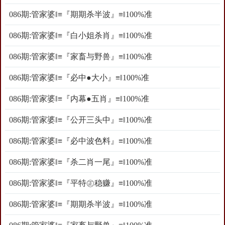
086期:管家婆‖≡『期期杀半波』≡‖100%准
086期:管家婆‖≡『白小姐杀肖』≡‖100%准
086期:管家婆‖≡『家畜与野兽』≡‖100%准
086期:管家婆‖≡『必中●大小』≡‖100%准
086期:管家婆‖≡『内幕●五肖』≡‖100%准
086期:管家婆‖≡『公开三头中』≡‖100%准
086期:管家婆‖≡『必中波色料』≡‖100%准
086期:管家婆‖≡『杀二肖一尾』≡‖100%准
086期:管家婆‖≡『平特㊣稳赚』≡‖100%准
086期:管家婆‖≡『期期杀半波』≡‖100%准