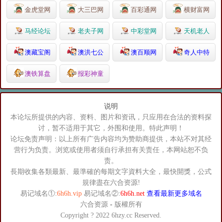
金虎堂网
大三巴网
百彩通网
横财富网
马经论坛
老夫子网
中彩堂网
天机老人
澳藏宝阁
澳洪七公
澳百顺网
奇人中特
澳铁算盘
报彩神童
说明
本论坛所提供的内容、资料、图片和资讯，只应用在合法的资料探
讨，暂不适用于其它，外围和使用。特此声明！
论坛免责声明：以上所有广告内容均为赞助商提供，本站不对其经
营行为负责。浏览或使用者须自行承担有关责任，本网站恕不负
责。
長期收集各類最新、最準確的每期文字資料大全，最快開獎，公式
規律盡在六合资源!
易记域名①:
6h6h.vip
易记域名②:
6h6h.net
查看最新更多域名
六合资源
-
版權所有
Copyright ? 2022 6hzy.cc Reserved.