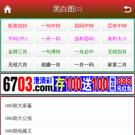
黑白图㈢
机密信封
一句中特
四码中特
②肖中特
平码2中2
一肖一码
选料⑥码
来料大小
金牌三肖
一句博特
一肖必中
无错四肖
无错六肖
稳赚一肖
一肖一码
家婆二肖
086期大家赢
086期大公报
086期地藏王