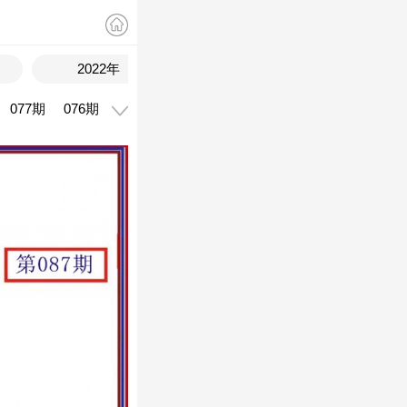
2022年
2021年
2020年
077期
076期
075期
074期
073期
072期
071期
07