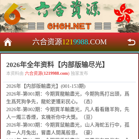
六合资源
121
9988
.COM
2026年全年资料【内部版输尽光】
本资料由
六合资源(
1219988.com
)
独家发布
2026年【内部版輸盡光】(001-153期)
2026年-第001期：今期買龍輸盡光，今期狗馬打出頭，爲
生爲死狗争先，龍蛇更獲彩民心。（态）
2026年-第002期：今期買羊輸盡光，凡人看看雞羊狗，先
人一燭三香煙，玄機祈你中大獎。（亘）
2026年-第003期：今期買鼠輸盡光，山人海蛇五行中，孤
身一人月兔出，嘗盡人間萬般意。（豪）