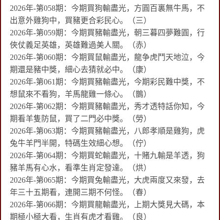
2026年-第058期：今期買狗輸盡光，方圓百裏無牛馬，不
出意外雞狗中，買豬更合彩民心。（三）
2026年-第059期：今期買豬輸盡光，朝三暮四夢難圓，行
俠仗義足英雄，英雄難過美人關。（赤）
2026年-第060期：今期買鼠輸盡光，龍争虎鬥天地泣，今
期還是豬中獎，細心去猜就必中。（康）
2026年-第061期：今期買豬輸盡光，今期彩民難中獎，不
想鼠來不看狗，羊馬龍雞一條心。（鵲）
2026年-第062期：今期買豬輸盡光，秀才透特話你知，今
期看羊隻防鼠，買了二門必中獎。（勞）
2026年-第063期：今期買豬輸盡光，八郎孝順是雞狗，虎
兔牛羊門半開，特碼生效細心想。（佇）
2026年-第064期：今期買蛇輸盡光，十賭九輸是羊透，狗
豬羊馬有心水，看準生肖定發達。（烘）
2026年-第065期：今期買兔輸盡光，大虎兩度又來發，去
年三十五期看，連開三期不何怪。（春）
2026年-第066期：今期買龍輸盡光，上期大獎見大碼，本
期極小極大看，生肖有虎才看雞。（良）