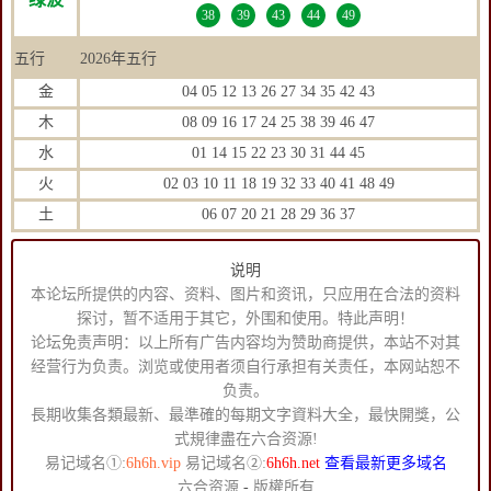
38
39
43
44
49
五行
2026年五行
金
04 05 12 13 26 27 34 35 42 43
木
08 09 16 17 24 25 38 39 46 47
水
01 14 15 22 23 30 31 44 45
火
02 03 10 11 18 19 32 33 40 41 48 49
土
06 07 20 21 28 29 36 37
说明
本论坛所提供的内容、资料、图片和资讯，只应用在合法的资料
探讨，暂不适用于其它，外围和使用。特此声明！
论坛免责声明：以上所有广告内容均为赞助商提供，本站不对其
经营行为负责。浏览或使用者须自行承担有关责任，本网站恕不
负责。
長期收集各類最新、最準確的每期文字資料大全，最快開獎，公
式規律盡在六合资源!
易记域名①:
6h6h.vip
易记域名②:
6h6h.net
查看最新更多域名
六合资源
-
版權所有