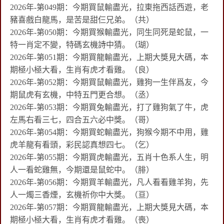
2026年-第049期：今期買鼠輸盡光，拉東拖西話西遊，老
豬喜戲白龍馬，是苦是甜仨兄弟。（共）
2026年-第050期：今期買猴輸盡光，同生同死是蛇鼠，一
特一肖定不變，特碼玄機詩中猜。（瑚）
2026年-第051期：今期買龍輸盡光，上期大獎見大碼，本
期極小極大看，生肖有虎才看雞。（良）
2026年-第052期：今期買鼠輸盡光，雞狗一生伴爲友，今
期鼠虎有玄機，中特五門更合想。（丞）
2026年-第053期：今期買兔輸盡光，打了雞狗氣了牛，虎
左馬右看三七，四合五六必中獎。（哥）
2026年-第054期：今期買蛇輸盡光，狗猴今期不中用，雞
虎羊龍有看頭，彩民認真想四七。（乞）
2026年-第055期：今期買虎輸盡光，五肖十色系人生，明
人一看蛇雞無，今期還是鼠蛇中。（腓）
2026年-第056期：今期買羊輸盡光，凡人看看雞羊狗，先
人一燭三香煙，玄機祈你中大獎。（亘）
2026年-第057期：今期買龍輸盡光，上期大獎見大碼，本
期極小極大看，生肖有虎才看雞。（喪）