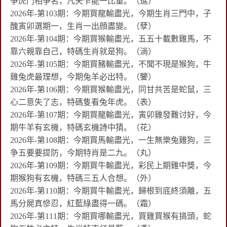
争虎鬥相争名，凡夫乍能一比重。（進）
2026年-第103期：今期買龍輸盡光，今期生肖三門中，子
醜寅卯選期一，生肖一出顔盡變。（孽）
2026年-第104期：今期買猴輸盡光，五五十載數雞馬，不
靠六親靠自己，特碼生肖就是狗。（淌）
2026年-第105期：今期買豬輸盡光，不聞不現是猴狗，牛
雞兔虎最理想，今期兔羊必出特。（鑒）
2026年-第106期：今期買猴輸盡光，同甘共苦是蛇鼠，三
心二意失了志，特碼隻看兔年虎。（表）
2026年-第107期：今期買龍輸盡光，寅卯雞發難讨好，今
期牛羊有玄機，特碼玄機詩中猜。（花）
2026年-第108期：今期買馬輸盡光，一生無樂兔雞狗，三
争五要要提防，今期特肖是二九。（丸）
2026年-第109期：今期買牛輸盡光，彩民上期雞中獎，今
期猴狗有玄機，特碼三五人合想。（外）
2026年-第110期：今期買牛輸盡光，歸根到底終須離，五
馬分屍真慘忍，紅藍綠盡得一碼。（霜）
2026年-第111期：今期買哪輸盡光，買雞買猴有搞頭，蛇