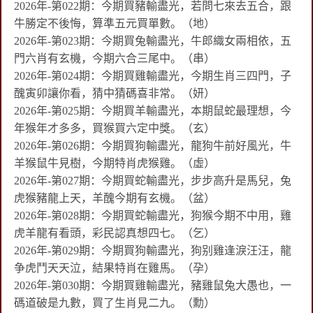
2026年-第022期：今期買豬輸盡光，若問七來去五合，跟
牛勝定不後悔，算準五元買單數。（地）
2026年-第023期：今期買兔輸盡光，牛郎織女兩相依，五
門六肖有玄機，今期六合三尾中。（串）
2026年-第024期：今期買雞輸盡光，今期生肖三四門，子
醜寅卯讓你看，猜中猜碼喜非常。（妍）
2026年-第025期：今期買羊輸盡光，本期鼠蛇最理想，今
年猴年才多多，買猴買六定中獎。（玄）
2026年-第026期：今期買狗輸盡光，龍狗牛前好風光，牛
羊猴鼠牛見樹，今期特肖虎猴雞。（虛）
2026年-第027期：今期買蛇輸盡光，步步高升是馬兒，兔
虎猴豬龍上天，羊醜今期有玄機。（盆）
2026年-第028期：今期買蛇輸盡光，狗猴今期不中用，雞
虎羊龍有看頭，彩民認真想四七。（乞）
2026年-第029期：今期買狗輸盡光，狗别雞逢淚汪汪，龍
争虎鬥天天泣，結果特肖在雞馬。（孕）
2026年-第030期：今期買雞輸盡光，豬雞鼠兔大愚也，一
碼道破是九數，買了生肖見二九。（勳）