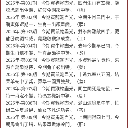
2026年-第031期：今期買狗輸盡光，四門生肖有玄機，龍
騰虎躍出今期，紅波今期來中獎。（桃）
2026年-第032期：今期買龍輸盡光，今期生肖三門中，子
醜寅卯選期一，生肖一出顔盡變。（孽）
2026年-第033期：今期買鼠輸盡光，雙拳終難敵四手，藏
龍卧虎顯神威，殺雞敬猴無成意。（工）
2026年-第034期：今期買牛輸盡光，去年今期早已開，今
期生肖還不變，千真萬确猜中獎。（炙）
2026年-第035期：今期買龍輸盡光，本資料最早資料，來
源自萬衆期待，今期兔羊必出特。（夢）
2026年-第036期：今期買鼠輸盡光，十進九率八五開，結
果羊蛇中了獎，算準一園買雙數。（蓋）
2026年-第037期：今期買猴輸盡光，同生同死是蛇鼠，一
特一肖定不變，特碼玄機詩中猜。（瑚）
2026年-第038期：今期買雞輸盡光，滿山遮綠是牛羊，忙
碌三生隻爲伊，仙女下凡送功名。（吝）
2026年-第039期：今期買馬輸盡光，上期開得四七門，今
期馬會出了錯，結果單數爆冷門。（肝）