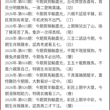
2026年-第013期：今期買狗輸盡光，百花齊放各盡有，賞
花分明鐵無私，一清二楚無異議。（功）
2026年-第014期：今期買羊輸盡光，六親不認是羊豬，彩
民買狗有希望，牛蛇虎狗不出門。（汀）
2026年-第015期：今期買猴輸盡光，上期猴兒出了山，換
了豬哥苦了馬，隻許一次得真經。（筍）
2026年-第016期：今期買馬輸盡光，三言二語話今期，今
期生肖猴雞來，認真考慮看五七。（比）
2026年-第017期：今期買豬輸盡光，不聞不現是猴狗，牛
雞兔虎最理想，今期兔羊必出特。（鑒）
2026年-第018期：今期買鼠輸盡光，五五十載數雞馬，不
靠六親靠自己，特碼生肖就是狗。（淌）
2026年-第019期：今期買馬輸盡光，千真萬确開龍羊，重
特難防今期開，大數看好一定中。（狐）
2026年-第020期：今期買羊輸盡光，彩民上期中大獎，今
期潑猴相助力，特碼玄機看三六。（眷）
2026年-第021期：今期買狗輸盡光，彩民上期辛中彩，今
期生肖猴雞來，認真再三才下注。（蘭）