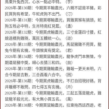
鳥東升兔西沉，心水一點必中特。（芋）
2026年-第130期：今期買羊輸盡光，六親不認是羊豬，彩
民買狗有希望，牛蛇虎狗不出門。（汀）
2026年-第131期：今期買哪輸盡光，買雞買猴有搞頭，蛇
狗五牲必中特，生肖特南紅見藍。（盞）
2026年-第132期：今期買虎輸盡光，三寸金蓮四寸腰，紅
娘過橋狗雞随，萬民五體統一心。（迩）
2026年-第133期：今期買雞輸盡光，馬鼠豬雞不用買，龍
兔今期有玄機，牛頭猴寅有獎定。（君）
2026年-第134期：今期買鼠輸盡光，龍争虎鬥本無情，今
期還是豬中獎，細心去猜三和四。（囪）
2026年-第135期：今期買雞輸盡光，雞報一更天未明，六
合今期是吉數，三合酉看六合中。（困）
2026年-第136期：今期買虎輸盡光，不打自招現好碼，背
井離鄉不敢問，四七得五有玄機。（卉）
2026年-第137期：今期買龍輸盡光，三起五落是龍虎，雞
鼠龍羊殺光光，有大無小買五名。（萬）
2026年-第138期：今期買鼠輸盡光，拉東拖西話西遊，老