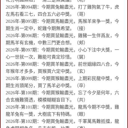
2026年-第094期：今期買兔輸盡光，打了雞狗氣了牛，虎
左馬右看三七，四合五六必中獎。（哥）
2026年-第095期：今期買馬輸盡光，馬猴羊來争一獎，今
期生肖一定中，蛇雞今期無希望。（接）
2026年-第096期：今期買鼠輸盡光，雞豬一生伴爲友，今
期馬羊有玄機，中數三門更合想。（郏）
2026年-第097期：今期買蛇輸盡光，小心下注中大獎，一
心一世就一次，難能可貴定珍惜。（舅）
2026年-第098期：今期買羊輸盡光，前世姻緣四八合，今
年猴年才多多，買猴買六定中獎。（玄）
2026年-第099期：今期買猴輸盡光，上期彩民龍中獎，今
期生肖頭尾分，買了馬羊必中獎。（卒）
2026年-第100期：今期買猴輸盡光，忘了今夕是何年，六
合玄機難猜透，模模糊糊盲目下。（共）
2026年-第101期：今期買狗輸盡光，龍馬今期不中獎，雞
龍羊兔有一獎，大樹底下有特碼。（眼）
2026年-第102期：今期買兔輸盡光，千軍萬馬難抵擋，龍