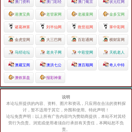
澳门资料
澳门彩经
澳门葡京
状元红网
港澳宝典
老管家网
老顽童网
金多宝网
诸葛神算
刘半仙网
救世祖网
掌中彩网
金虎堂网
大三巴网
百彩通网
横财富网
马经论坛
老夫子网
中彩堂网
天机老人
澳藏宝阁
澳洪七公
澳百顺网
奇人中特
澳铁算盘
报彩神童
说明
本论坛所提供的内容、资料、图片和资讯，只应用在合法的资料探
讨，暂不适用于其它，外围和使用。特此声明！
论坛免责声明：以上所有广告内容均为赞助商提供，本站不对其经
营行为负责。浏览或使用者须自行承担有关责任，本网站恕不负
责。