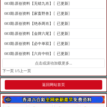
083期:原创资料【无错九肖】〖已更新〗
083期:原创资料【家畜野兽】〖已更新〗
083期:原创资料【绝杀两肖】〖已更新〗
083期:原创资料【金牌六尾】〖已更新〗
083期:原创资料【必中单双】〖已更新〗
083期:原创资料【六肖中特】〖已更新〗
点击或滚动加载更多...
下一页
1/5
上一页
返回网站首页