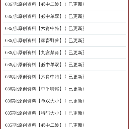
086期:原创资料【必中二波】〖已更新〗
086期:原创资料【必中单双】〖已更新〗
086期:原创资料【六肖中特】〖已更新〗
086期:原创资料【家畜野兽】〖已更新〗
086期:原创资料【九宫禁肖】〖已更新〗
086期:原创资料【必中单双】〖已更新〗
086期:原创资料【六肖中特】〖已更新〗
086期:原创资料【中平特尾】〖已更新〗
086期:原创资料【单双大小】〖已更新〗
085期:原创资料【特码大小】〖已更新〗
085期:原创资料【必中二波】〖已更新〗