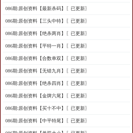
086期:原创资料【最新杀码】〖已更新〗
086期:原创资料【三头中特】〖已更新〗
086期:原创资料【绝杀两肖】〖已更新〗
086期:原创资料【平特一肖】〖已更新〗
086期:原创资料【合数单双】〖已更新〗
086期:原创资料【无错九肖】〖已更新〗
086期:原创资料【绝杀四肖】〖已更新〗
086期:原创资料【金牌六尾】〖已更新〗
086期:原创资料【买十不中】〖已更新〗
086期:原创资料【中平特尾】〖已更新〗