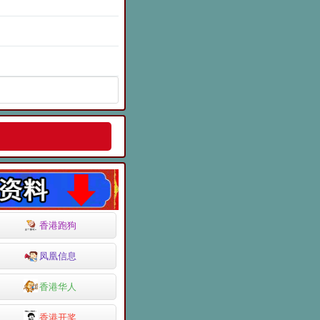
香港跑狗
凤凰信息
香港华人
香港开奖