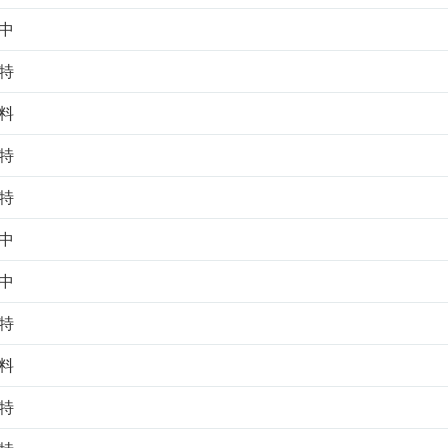
肖中
中特
码料
中特
中特
码中
肖中
中特
码料
中特