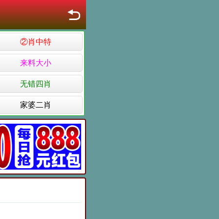
②肖中特
来料大小
无错四肖
家婆二肖