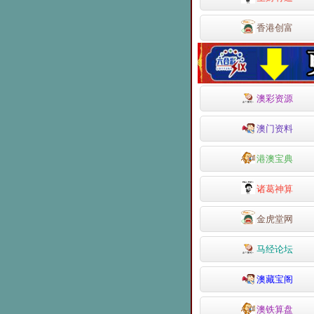
香港创富
澳彩资源
澳门资料
港澳宝典
诸葛神算
金虎堂网
马经论坛
澳藏宝阁
澳铁算盘