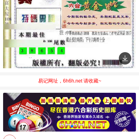
易记网址，6h6h.net 请收藏~