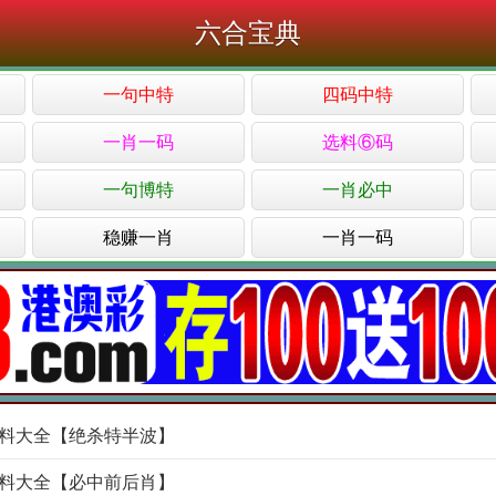
六合宝典
一句中特
四码中特
一肖一码
选料⑥码
一句博特
一肖必中
稳赚一肖
一肖一码
资料大全【绝杀特半波】
资料大全【必中前后肖】