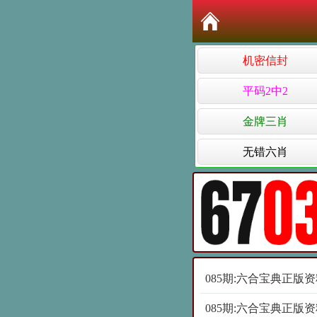
机密信封
平码2中2
金牌三肖
无错六肖
085期:六合宝典正版
085期:六合宝典正版