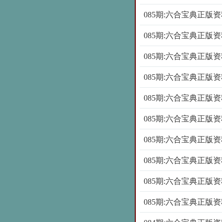
085期:六合宝典正版
085期:六合宝典正版
085期:六合宝典正版
085期:六合宝典正版
085期:六合宝典正版
085期:六合宝典正版
085期:六合宝典正版
085期:六合宝典正版
085期:六合宝典正版
085期:六合宝典正版