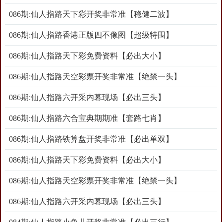
086期:仙人指路天下彩开奖非常准【稳健二波】
086期:仙人指路香港正版四不像图【超级特围】
086期:仙人指路天下彩免费资料【必出大小】
086期:仙人指路天空彩票开奖非常准【绝禁一头】
086期:仙人指路六开采内幕现场【必出三头】
086期:仙人指路六合宝典期期准【套路七肖】
086期:仙人指路铁算盘开奖非常准【必出单双】
086期:仙人指路天下彩免费资料【必出大小】
086期:仙人指路天空彩票开奖非常准【绝禁一头】
086期:仙人指路六开采内幕现场【必出三头】