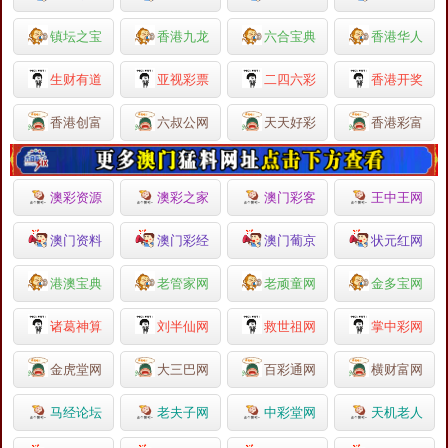
镇坛之宝
香港九龙
六合宝典
香港华人
生财有道
亚视彩票
二四六彩
香港开奖
香港创富
六叔公网
天天好彩
香港彩富
澳彩资源
澳彩之家
澳门彩客
王中王网
澳门资料
澳门彩经
澳门葡京
状元红网
港澳宝典
老管家网
老顽童网
金多宝网
诸葛神算
刘半仙网
救世祖网
掌中彩网
金虎堂网
大三巴网
百彩通网
横财富网
马经论坛
老夫子网
中彩堂网
天机老人