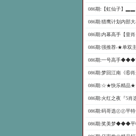
086期:【虹仙子】
086期:猎鹰计划内部
086期:内幕高手【
086期:强推荐-★
086期:一号高手◆◆
086期:梦回江南《⑥
086期:☆★快乐精
086期:火红之夜『5
086期:码哥选㊣㊣
086期:奖美梦◆◆◆