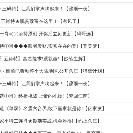
壹肖+三码特】让我们掌声响起来！【骤雨一夜】
单双主三肖特★脱贫致富在这里！【有风了】
平特一肖㊣㊣坚持原创,开奖后立刻更新【码哥选】
平特①肖◆◆◆跟者发财,实实在在的奖!【奖美梦】
品〖五肖特〗富贵险求!跟就赢!【妙笔生辉】
大小!目前已轰动整个大陆地区,公开杀庄【猎鹰计划】
壹肖+三码特】让我们掌声响起来！【骤雨一夜】
肖选①肖》终极挑战,上帝的礼物!【梦回江南】
打造《单双》名震六合界,敢下赢家就是你!【亿家发】
独家平特二连肖★期期实战,机会难得!【码上杀庄】