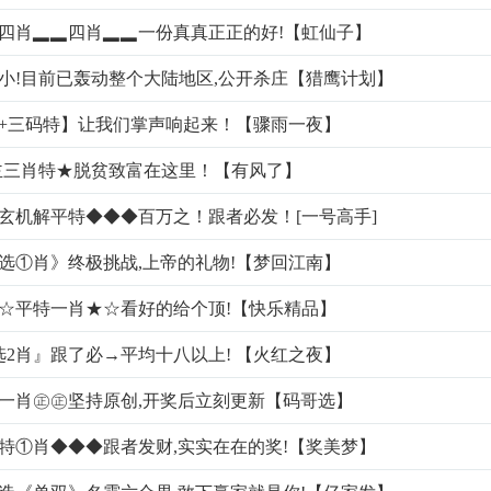
▂▂四肖▂▂四肖▂▂一份真真正正的好!【虹仙子】
大小!目前已轰动整个大陆地区,公开杀庄【猎鹰计划】
壹肖+三码特】让我们掌声响起来！【骤雨一夜】
单双主三肖特★脱贫致富在这里！【有风了】
◆玄机解平特◆◆◆百万之！跟者必发！[一号高手]
肖选①肖》终极挑战,上帝的礼物!【梦回江南】
品★☆平特一肖★☆看好的给个顶!【快乐精品】
肖选2肖』跟了必→平均十八以上! 【火红之夜】
平特一肖㊣㊣坚持原创,开奖后立刻更新【码哥选】
平特①肖◆◆◆跟者发财,实实在在的奖!【奖美梦】