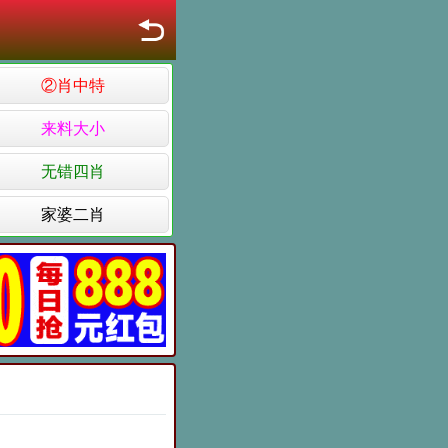
②肖中特
来料大小
无错四肖
家婆二肖