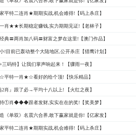
打造《单双》名震六合界,敢下赢家就是你!【亿家发】
独家平特二连肖★期期实战,机会难得!【码上杀庄】
特一肖★★长期稳定赚钱,实力期期见证!【老林子】
原创经典〓两肖加八码〓财富之梦在这里!【澳门作品】
大小!目前已轰动整个大陆地区,公开杀庄【猎鹰计划】
壹肖+三码特】让我们掌声响起来！【骤雨一夜】
品★☆平特一肖★☆看好的给个顶!【快乐精品】
肖选2肖』跟了必→平均十八以上! 【火红之夜】
平特①肖◆◆◆跟者发财,实实在在的奖!【奖美梦】
打造《单双》名震六合界,敢下赢家就是你!【亿家发】
独家平特二连肖★期期实战,机会难得!【码上杀庄】