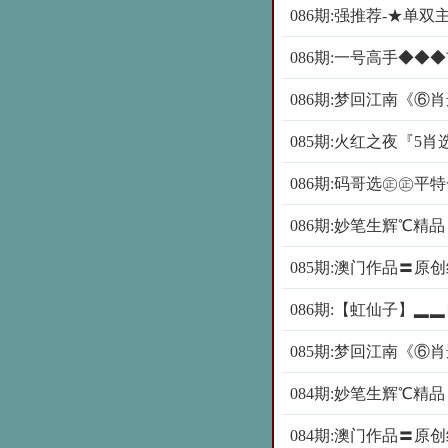
086期:强推荐-★
086期:一号高手◆◆
086期:梦回江南《⑥
085期:火红之夜『5
086期:码哥选㊣㊣
086期:妙笔生辉℃精
085期:澳门作品〓
086期:【虹仙子】
085期:梦回江南《⑥
084期:妙笔生辉℃精
084期:澳门作品〓