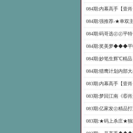
084期:内幕高手【
084期:强推荐-★
084期:码哥选㊣㊣
084期:奖美梦◆◆◆
084期:妙笔生辉℃精
084期:猎鹰计划内部
083期:内幕高手【
083期:梦回江南《⑥
083期:亿家发㊣精品
083期:★码上杀庄★