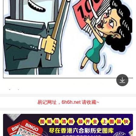
易记网址，6h6h.net 请收藏~